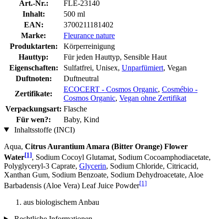
Art.-Nr.:
FLE-23140
Inhalt:
500 ml
EAN:
3700211181402
Marke:
Fleurance nature
Produktarten:
Körperreinigung
Hauttyp:
Für jeden Hauttyp, Sensible Haut
Eigenschaften:
Sulfatfrei, Unisex,
Unparfümiert
, Vegan
Duftnoten:
Duftneutral
ECOCERT - Cosmos Organic
,
Cosmébio -
Zertifikate:
Cosmos Organic
,
Vegan ohne Zertifikat
Verpackungsart:
Flasche
Für wen?:
Baby, Kind
Inhaltsstoffe (INCI)
Aqua,
Citrus Aurantium Amara (Bitter Orange) Flower
[1]
Water
, Sodium Cocoyl Glutamat, Sodium Cocoamphodiacetate,
Polyglyceryl-3 Caprate,
Glycerin
, Sodium Chloride, Citricacid,
Xanthan Gum, Sodium Benzoate, Sodium Dehydroacetate, Aloe
[1]
Barbadensis (Aloe Vera) Leaf Juice Powder
aus biologischem Anbau
Rechtliche Informationen