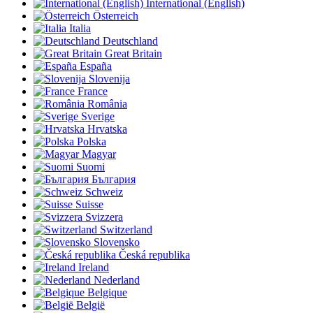
International (English)
Österreich
Italia
Deutschland
Great Britain
España
Slovenija
France
România
Sverige
Hrvatska
Polska
Magyar
Suomi
България
Schweiz
Suisse
Svizzera
Switzerland
Slovensko
Česká republika
Ireland
Nederland
Belgique
België