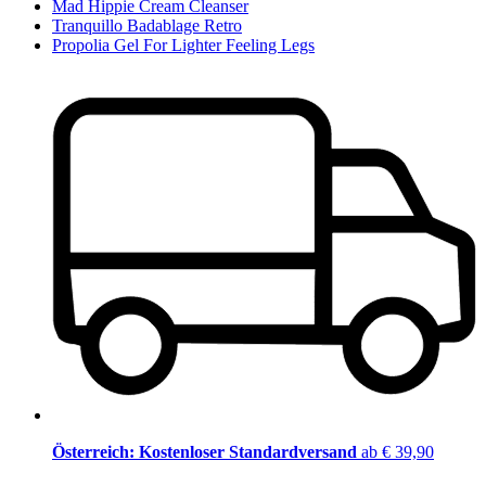
Mad Hippie Cream Cleanser
Tranquillo Badablage Retro
Propolia Gel For Lighter Feeling Legs
Österreich: Kostenloser Standardversand
ab € 39,90