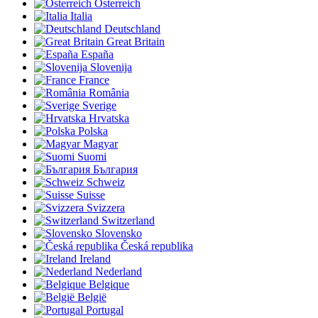
Österreich
Italia
Deutschland
Great Britain
España
Slovenija
France
România
Sverige
Hrvatska
Polska
Magyar
Suomi
България
Schweiz
Suisse
Svizzera
Switzerland
Slovensko
Česká republika
Ireland
Nederland
Belgique
België
Portugal