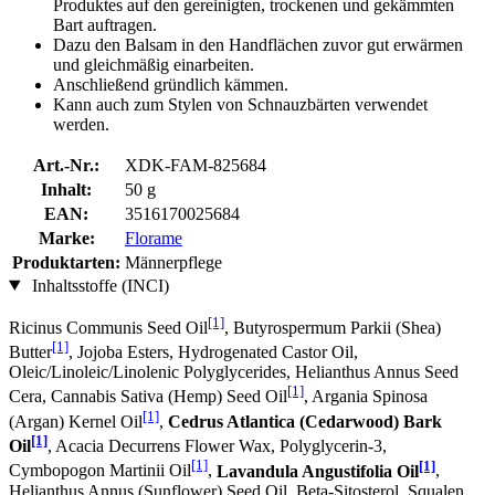
Produktes auf den gereinigten, trockenen und gekämmten
Bart auftragen.
Dazu den Balsam in den Handflächen zuvor gut erwärmen
und gleichmäßig einarbeiten.
Anschließend gründlich kämmen.
Kann auch zum Stylen von Schnauzbärten verwendet
werden.
Art.-Nr.:
XDK-FAM-825684
Inhalt:
50 g
EAN:
3516170025684
Marke:
Florame
Produktarten:
Männerpflege
Inhaltsstoffe (INCI)
[1]
Ricinus Communis Seed Oil
, Butyrospermum Parkii (Shea)
[1]
Butter
, Jojoba Esters, Hydrogenated Castor Oil,
Oleic/Linoleic/Linolenic Polyglycerides, Helianthus Annus Seed
[1]
Cera, Cannabis Sativa (Hemp) Seed Oil
, Argania Spinosa
[1]
(Argan) Kernel Oil
,
Cedrus Atlantica (Cedarwood) Bark
[1]
Oil
, Acacia Decurrens Flower Wax, Polyglycerin-3,
[1]
[1]
Cymbopogon Martinii Oil
,
Lavandula Angustifolia Oil
,
Helianthus Annus (Sunflower) Seed Oil, Beta-Sitosterol, Squalen,