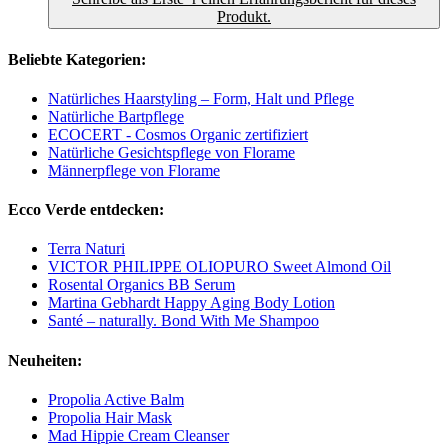
Produkt.
Beliebte Kategorien:
Natürliches Haarstyling – Form, Halt und Pflege
Natürliche Bartpflege
ECOCERT - Cosmos Organic zertifiziert
Natürliche Gesichtspflege von Florame
Männerpflege von Florame
Ecco Verde entdecken:
Terra Naturi
VICTOR PHILIPPE OLIOPURO Sweet Almond Oil
Rosental Organics BB Serum
Martina Gebhardt Happy Aging Body Lotion
Santé – naturally. Bond With Me Shampoo
Neuheiten:
Propolia Active Balm
Propolia Hair Mask
Mad Hippie Cream Cleanser