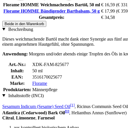
Florame HOMME Weichmachendes Bartöl, 50 ml
€ 16,59
(€ 331,
Florame HOMME Bändigender Bartbalsam, 50 g
€ 17,99
(€ 359
Gesamtpreis:
€ 34,58
Beide in den Warenkorb
Beschreibung
Dieses weichmachende Bartöl macht dank einer Synergie aus fünf ausg
einem angenehmen Hautgefühl, ohne Spannungen.
Anwendung:
Morgens und/oder abends einige Tropfen des Öls in k
Art.-Nr.:
XDK-FAM-825677
Inhalt:
50 ml
EAN:
3516170025677
Marke:
Florame
Produktarten:
Männerpflege
Inhaltsstoffe (INCI)
[1]
Sesamum Indicum (Sesame) Seed Oil
, Ricinus Communis Seed Oi
[1]
Atlantica (Cedarwood) Bark Oil
, Helianthus Annus (Sunflower)
Citral
,
Limonene
,
Farnesol
aus kontrolliert biologischem Anbau