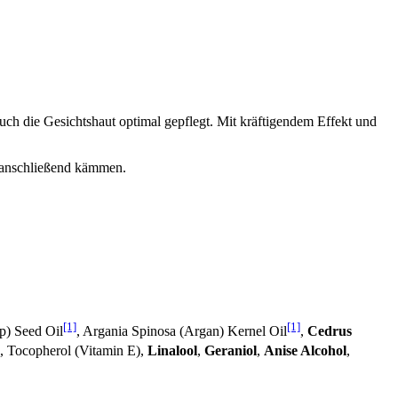
ch die Gesichtshaut optimal gepflegt. Mit kräftigendem Effekt und
 anschließend kämmen.
[1]
[1]
p) Seed Oil
, Argania Spinosa (Argan) Kernel Oil
,
Cedrus
, Tocopherol (Vitamin E),
Linalool
,
Geraniol
,
Anise Alcohol
,