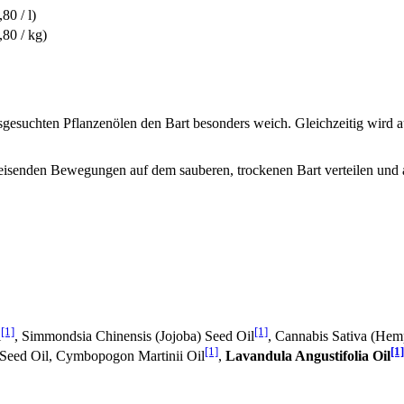
80 / l)
,80 / kg)
esuchten Pflanzenölen den Bart besonders weich. Gleichzeitig wird au
reisenden Bewegungen auf dem sauberen, trockenen Bart verteilen und
[1]
[1]
l
, Simmondsia Chinensis (Jojoba) Seed Oil
, Cannabis Sativa (Hem
[1]
[1]
 Seed Oil, Cymbopogon Martinii Oil
,
Lavandula Angustifolia Oil