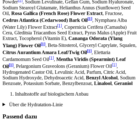
[1]
Powder
, Sodium Levulinate, Gellan Gum, Sodium Hyaluronate,
Sodium Stearoyl Glutamate, Helianthus Annus (Sunflower) Seed
Oil,
Rosa Gallica (French Rose) Flower Extract
, Fructose,
[1]
Cedrus Atlantica (Cedarwood) Bark Oil
, Nymphaea Alba
[1]
(Water Lily) Flower Extract
, Copernicia Cerifera (Carnauba)
Cera, Gleditsia Triacanthos Seed Extract, Pyrus Malus (Apple) Fruit
Extract, Tocopherol (Vitamin E),
Cananga Odorata (Ylang
[1]
Ylang) Flower Oil
, Beta-Sitosterol, Glyceryl Caprylate, Squalen,
[1]
Citrus Aurantium Amara Leaf/Twig Oil
, Elettaria
[1]
Cardamomum Seed Oil
,
Mentha Viridis (Spearmint) Leaf
[1]
[1]
Oil
, Pelargonium Graveolons (Geranium) Flower Oil
,
Hydrogenated Castor Oil, Levulinic Acid, Parfum, Citric Acid,
Sodium Hydroxyde, Dehydroacetic Acid,
Benzyl Alcohol
, Sodium
Benzoate, Potassium Sorbate, Benzylbenzoat,
Linalool
,
Geraniol
Inhaltsstoffe auf biologischem Anbau
Über die Hydratation-Linie
Passend dazu