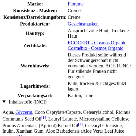
Marke:
Florame
Konsistenz - Masken:
Cremes
Konsistenz/Darreichungsform:
Creme
Produktarten:
Gesichtsmasken
Anspruchsvolle Haut, Trockene
Hauttyp:
Haut
ECOCERT - Cosmos Organic
,
Zertifikate:
Cosmébio - Cosmos Organic
Dieses Produkt sollte während
der Schwangerschaft nicht
Warnhinweis:
verwendet werden, ACHTUNG:
Für stillende Frauen nicht
geeignet.
Kühl, trocken & lichtgeschützt
Lagerhinweis:
lagern
Verpackungsart:
Karton, Tube
Inhaltsstoffe (INCI)
Aqua,
Glycerin
, Coco Caprylate/Caprate, Cetearylalcohol, Ricinus
[1]
Communis Seed Oil
, Lauryl Laurate, Microcrystalline Cellulose,
[1]
Prunus Armeniaca (Apricot) Kernel Oil
, Cetearyl Glucoside,
Inulin, Xanthan Gum, Aloe Barbadensis (Aloe Vera) Leaf Juice