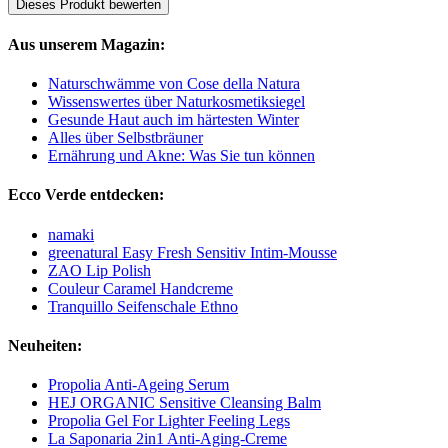
Dieses Produkt bewerten
Aus unserem Magazin:
Naturschwämme von Cose della Natura
Wissenswertes über Naturkosmetiksiegel
Gesunde Haut auch im härtesten Winter
Alles über Selbstbräuner
Ernährung und Akne: Was Sie tun können
Ecco Verde entdecken:
namaki
greenatural Easy Fresh Sensitiv Intim-Mousse
ZAO Lip Polish
Couleur Caramel Handcreme
Tranquillo Seifenschale Ethno
Neuheiten:
Propolia Anti-Ageing Serum
HEJ ORGANIC Sensitive Cleansing Balm
Propolia Gel For Lighter Feeling Legs
La Saponaria 2in1 Anti-Aging-Creme