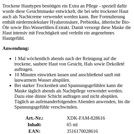
Trockene Hauttypen benötigen ein Extra an Pflege - speziell dafür
wurde diese Gesichtsmaske entwickelt, die bei sehr trockener Haut
auch als Nachtcreme verwendet werden kann. Ihre Formulierung
enthält niedermolekulare Hyaluronsäure, Prebiotika, ätherische Bio-
Öle sowie Bio-Wasserlilien-Extrakt. Damit versorgt diese Maske die
Haut intensiv mit Feuchtigkeit und verleiht ein angenehmes
Hautgefühl.
Anwendung:
1 Mal wöchentlich abends nach der Reinigung auf die
trockene, saubere Haut von Gesicht, Hals sowie Dekolleté
auftragen.
10 Minuten einwirken lassen und anschließend sanft mit
lauwarmem Wasser abspülen.
Bei starker Trockenheit und Spannungsgefühlen kann die
Maske täglich abends als Nachtpflege verwendet werden.
Dazu eine dünne Schicht auftragen und nicht abspülen.
Täglich an aufeinanderfolgenden Abenden anwenden, bis die
Spannungsgefühle verschwinden.
Art.-Nr.:
XDK-FAM-828616
Inhalt:
65 ml
EAN:
3516170028616