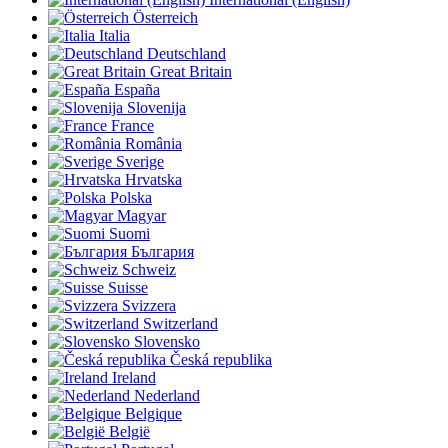
Österreich
Italia
Deutschland
Great Britain
España
Slovenija
France
România
Sverige
Hrvatska
Polska
Magyar
Suomi
България
Schweiz
Suisse
Svizzera
Switzerland
Slovensko
Česká republika
Ireland
Nederland
Belgique
België