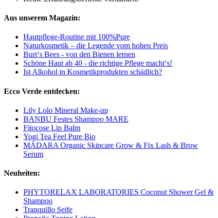
Aus unserem Magazin:
Hautpflege-Routine mit 100%Pure
Naturkosmetik – die Legende vom hohen Preis
Burt‘s Bees - von den Bienen lernen
Schöne Haut ab 40 - die richtige Pflege macht‘s!
Ist Alkohol in Kosmetikprodukten schädlich?
Ecco Verde entdecken:
Lily Lolo Mineral Make-up
BANBU Festes Shampoo MARE
Fitocose Lip Balm
Yogi Tea Feel Pure Bio
MÁDARA Organic Skincare Grow & Fix Lash & Brow
Serum
Neuheiten:
PHYTORELAX LABORATORIES Coconut Shower Gel &
Shampoo
Tranquillo Seife