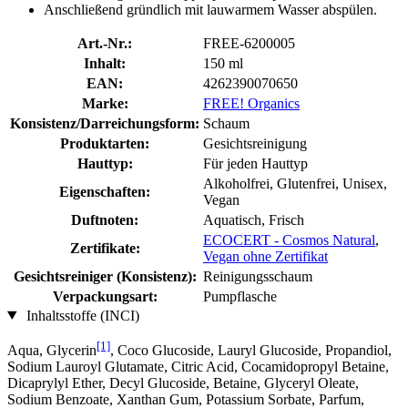
Anschließend gründlich mit lauwarmem Wasser abspülen.
Art.-Nr.:
FREE-6200005
Inhalt:
150 ml
EAN:
4262390070650
Marke:
FREE! Organics
Konsistenz/Darreichungsform:
Schaum
Produktarten:
Gesichtsreinigung
Hauttyp:
Für jeden Hauttyp
Alkoholfrei, Glutenfrei, Unisex,
Eigenschaften:
Vegan
Duftnoten:
Aquatisch, Frisch
ECOCERT - Cosmos Natural
,
Zertifikate:
Vegan ohne Zertifikat
Gesichtsreiniger (Konsistenz):
Reinigungsschaum
Verpackungsart:
Pumpflasche
Inhaltsstoffe (INCI)
[1]
Aqua, Glycerin
, Coco Glucoside, Lauryl Glucoside, Propandiol,
Sodium Lauroyl Glutamate, Citric Acid, Cocamidopropyl Betaine,
Dicaprylyl Ether, Decyl Glucoside, Betaine, Glyceryl Oleate,
Sodium Benzoate, Xanthan Gum, Potassium Sorbate, Parfum,