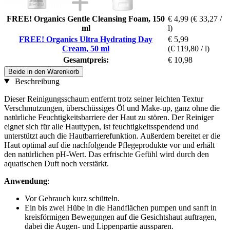
FREE! Organics Gentle Cleansing Foam, 150
€ 4,99
(€ 33,27 /
ml
l)
FREE! Organics Ultra Hydrating Day
€ 5,99
Cream, 50 ml
(€ 119,80 / l)
Gesamtpreis:
€ 10,98
Beide in den Warenkorb
Beschreibung
Dieser Reinigungsschaum entfernt trotz seiner leichten Textur
Verschmutzungen, überschüssiges Öl und Make-up, ganz ohne die
natürliche Feuchtigkeitsbarriere der Haut zu stören. Der Reiniger
eignet sich für alle Hauttypen, ist feuchtigkeitsspendend und
unterstützt auch die Hautbarrierefunktion. Außerdem bereitet er die
Haut optimal auf die nachfolgende Pflegeprodukte vor und erhält
den natürlichen pH-Wert. Das erfrischte Gefühl wird durch den
aquatischen Duft noch verstärkt.
Anwendung
:
Vor Gebrauch kurz schütteln.
Ein bis zwei Hübe in die Handflächen pumpen und sanft in
kreisförmigen Bewegungen auf die Gesichtshaut auftragen,
dabei die Augen- und Lippenpartie aussparen.