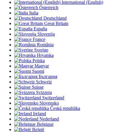
International (English)
Österreich
Italia
Deutschland
Great Britain
España
Slovenija
France
România
Sverige
Hrvatska
Polska
Magyar
Suomi
България
Schweiz
Suisse
Svizzera
Switzerland
Slovensko
Česká republika
Ireland
Nederland
Belgique
België