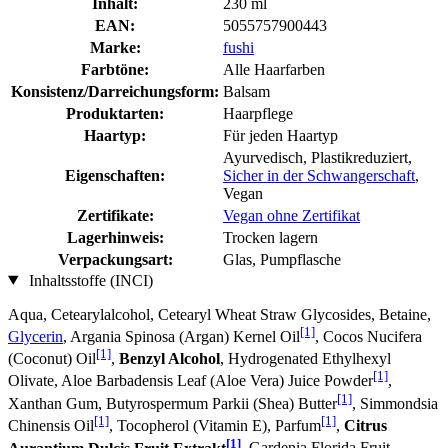
Inhalt:
230 ml
EAN:
5055757900443
Marke:
fushi
Farbtöne:
Alle Haarfarben
Konsistenz/Darreichungsform:
Balsam
Produktarten:
Haarpflege
Haartyp:
Für jeden Haartyp
Ayurvedisch, Plastikreduziert,
Eigenschaften:
Sicher in der Schwangerschaft
,
Vegan
Zertifikate:
Vegan ohne Zertifikat
Lagerhinweis:
Trocken lagern
Verpackungsart:
Glas, Pumpflasche
Inhaltsstoffe (INCI)
Aqua, Cetearylalcohol, Cetearyl Wheat Straw Glycosides, Betaine,
[1]
Glycerin
, Argania Spinosa (Argan) Kernel Oil
, Cocos Nucifera
[1]
(Coconut) Oil
,
Benzyl Alcohol
, Hydrogenated Ethylhexyl
[1]
Olivate, Aloe Barbadensis Leaf (Aloe Vera) Juice Powder
,
[1]
Xanthan Gum, Butyrospermum Parkii (Shea) Butter
, Simmondsia
[1]
[1]
Chinensis Oil
, Tocopherol (Vitamin E), Parfum
,
Citrus
[1]