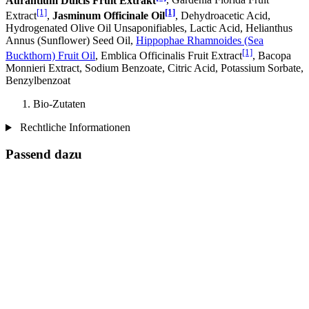
Aurantium Dulcis Fruit Extrakt
, Gardenia Florida Fruit
[1]
[1]
Extract
,
Jasminum Officinale Oil
, Dehydroacetic Acid,
Hydrogenated Olive Oil Unsaponifiables, Lactic Acid, Helianthus
Annus (Sunflower) Seed Oil,
Hippophae Rhamnoides (Sea
[1]
Buckthorn) Fruit Oil
, Emblica Officinalis Fruit Extract
, Bacopa
Monnieri Extract, Sodium Benzoate, Citric Acid, Potassium Sorbate,
Benzylbenzoat
Bio-Zutaten
Rechtliche Informationen
Passend dazu