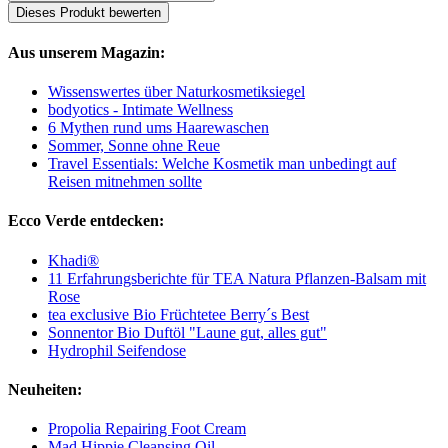
Dieses Produkt bewerten
Aus unserem Magazin:
Wissenswertes über Naturkosmetiksiegel
bodyotics - Intimate Wellness
6 Mythen rund ums Haarewaschen
Sommer, Sonne ohne Reue
Travel Essentials: Welche Kosmetik man unbedingt auf
Reisen mitnehmen sollte
Ecco Verde entdecken:
Khadi®
11 Erfahrungsberichte für TEA Natura Pflanzen-Balsam mit
Rose
tea exclusive Bio Früchtetee Berry´s Best
Sonnentor Bio Duftöl "Laune gut, alles gut"
Hydrophil Seifendose
Neuheiten:
Propolia Repairing Foot Cream
Mad Hippie Cleansing Oil