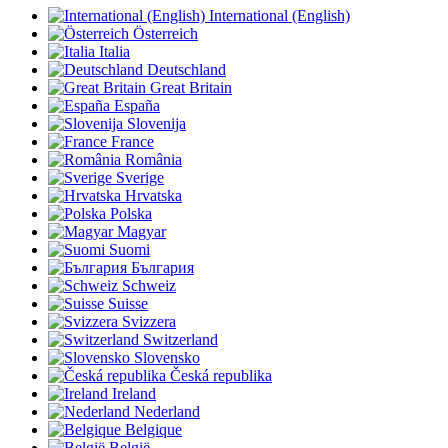
International (English)
Österreich
Italia
Deutschland
Great Britain
España
Slovenija
France
România
Sverige
Hrvatska
Polska
Magyar
Suomi
България
Schweiz
Suisse
Svizzera
Switzerland
Slovensko
Česká republika
Ireland
Nederland
Belgique
België