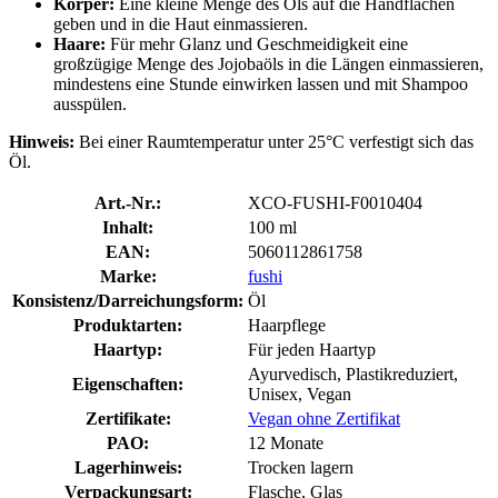
Körper:
Eine kleine Menge des Öls auf die Handflächen
geben und in die Haut einmassieren.
Haare:
Für mehr Glanz und Geschmeidigkeit eine
großzügige Menge des Jojobaöls in die Längen einmassieren,
mindestens eine Stunde einwirken lassen und mit Shampoo
ausspülen.
Hinweis:
Bei einer Raumtemperatur unter 25°C verfestigt sich das
Öl.
Art.-Nr.:
XCO-FUSHI-F0010404
Inhalt:
100 ml
EAN:
5060112861758
Marke:
fushi
Konsistenz/Darreichungsform:
Öl
Produktarten:
Haarpflege
Haartyp:
Für jeden Haartyp
Ayurvedisch, Plastikreduziert,
Eigenschaften:
Unisex, Vegan
Zertifikate:
Vegan ohne Zertifikat
PAO:
12 Monate
Lagerhinweis:
Trocken lagern
Verpackungsart:
Flasche, Glas