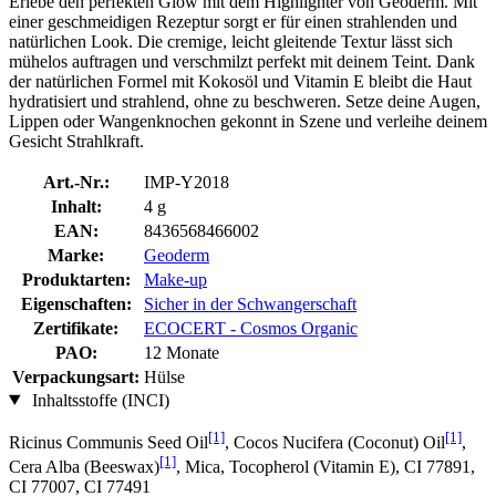
Erlebe den perfekten Glow mit dem Highlighter von Geoderm. Mit
einer geschmeidigen Rezeptur sorgt er für einen strahlenden und
natürlichen Look. Die cremige, leicht gleitende Textur lässt sich
mühelos auftragen und verschmilzt perfekt mit deinem Teint. Dank
der natürlichen Formel mit Kokosöl und Vitamin E bleibt die Haut
hydratisiert und strahlend, ohne zu beschweren. Setze deine Augen,
Lippen oder Wangenknochen gekonnt in Szene und verleihe deinem
Gesicht Strahlkraft.
Art.-Nr.:
IMP-Y2018
Inhalt:
4 g
EAN:
8436568466002
Marke:
Geoderm
Produktarten:
Make-up
Eigenschaften:
Sicher in der Schwangerschaft
Zertifikate:
ECOCERT - Cosmos Organic
PAO:
12 Monate
Verpackungsart:
Hülse
Inhaltsstoffe (INCI)
[1]
[1]
Ricinus Communis Seed Oil
, Cocos Nucifera (Coconut) Oil
,
[1]
Cera Alba (Beeswax)
, Mica, Tocopherol (Vitamin E), CI 77891,
CI 77007, CI 77491