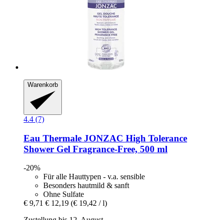
Warenkorb
4.4 (7)
Eau Thermale JONZAC
High Tolerance
Shower Gel Fragrance-​Free, 500 ml
-20%
Für alle Hauttypen - v.a. sensible
Besonders hautmild & sanft
Ohne Sulfate
€ 9,71
€ 12,19
(€ 19,42 / l)
Zustellung bis 12. August