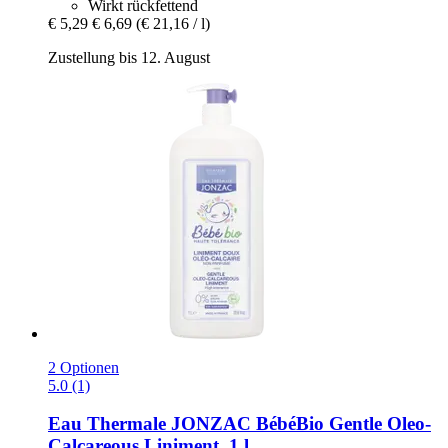
Wirkt rückfettend
€ 5,29
€ 6,69
(€ 21,16 / l)
Zustellung bis 12. August
2 Optionen
5.0 (1)
Eau Thermale JONZAC
BébéBio Gentle Oleo-​
Calcareous Liniment, 1 l