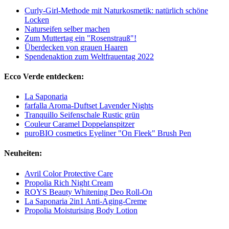
Curly-Girl-Methode mit Naturkosmetik: natürlich schöne
Locken
Naturseifen selber machen
Zum Muttertag ein "Rosenstrauß"!
Überdecken von grauen Haaren
Spendenaktion zum Weltfrauentag 2022
Ecco Verde entdecken:
La Saponaria
farfalla Aroma-Duftset Lavender Nights
Tranquillo Seifenschale Rustic grün
Couleur Caramel Doppelanspitzer
puroBIO cosmetics Eyeliner "On Fleek" Brush Pen
Neuheiten:
Avril Color Protective Care
Propolia Rich Night Cream
ROYS Beauty Whitening Deo Roll-On
La Saponaria 2in1 Anti-Aging-Creme
Propolia Moisturising Body Lotion