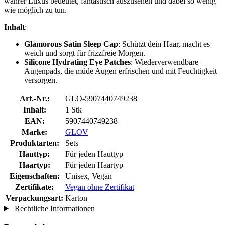
wahrer Luxus bedeutet, fantastisch auszusehen und dabei so wenig
wie möglich zu tun.
Inhalt
:
Glamorous Satin Sleep Cap
: Schützt dein Haar, macht es
weich und sorgt für frizzfreie Morgen.
Silicone Hydrating Eye Patches
: Wiederverwendbare
Augenpads, die müde Augen erfrischen und mit Feuchtigkeit
versorgen.
Art.-Nr.:
GLO-5907440749238
Inhalt:
1 Stk
EAN:
5907440749238
Marke:
GLOV
Produktarten:
Sets
Hauttyp:
Für jeden Hauttyp
Haartyp:
Für jeden Haartyp
Eigenschaften:
Unisex, Vegan
Zertifikate:
Vegan ohne Zertifikat
Verpackungsart:
Karton
Rechtliche Informationen