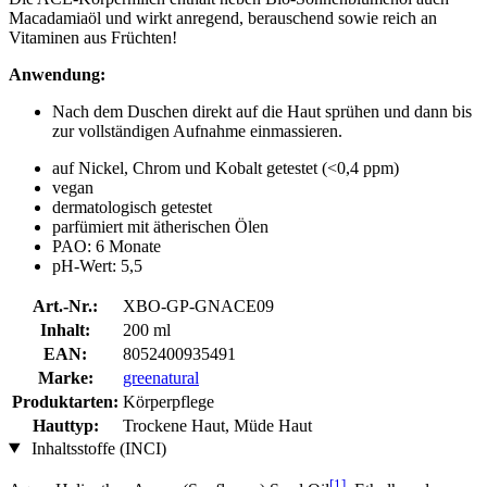
Macadamiaöl und wirkt anregend, berauschend sowie reich an
Vitaminen aus Früchten!
Anwendung:
Nach dem Duschen direkt auf die Haut sprühen und dann bis
zur vollständigen Aufnahme einmassieren.
auf Nickel, Chrom und Kobalt getestet (<0,4 ppm)
vegan
dermatologisch getestet
parfümiert mit ätherischen Ölen
PAO: 6 Monate
pH-Wert: 5,5
Art.-Nr.:
XBO-GP-GNACE09
Inhalt:
200 ml
EAN:
8052400935491
Marke:
greenatural
Produktarten:
Körperpflege
Hauttyp:
Trockene Haut, Müde Haut
Inhaltsstoffe (INCI)
[1]