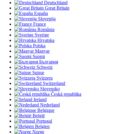
Deutschland
Great Britain
España
Slovenija
France
România
Sverige
Hrvatska
Polska
Magyar
Suomi
България
Schweiz
Suisse
Svizzera
Switzerland
Slovensko
Česká republika
Ireland
Nederland
Belgique
België
Portugal
Belgien
Norge