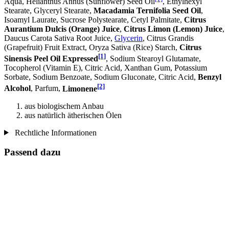
Aqua, Helianthus Annus (Sunflower) Seed Oil
, Ethylhexyl
Stearate, Glyceryl Stearate,
Macadamia Ternifolia Seed Oil
,
Isoamyl Laurate, Sucrose Polystearate, Cetyl Palmitate,
Citrus
Aurantium Dulcis (Orange) Juice
,
Citrus Limon (Lemon) Juice
,
Daucus Carota Sativa Root Juice,
Glycerin
, Citrus Grandis
(Grapefruit) Fruit Extract, Oryza Sativa (Rice) Starch,
Citrus
[1]
Sinensis Peel Oil Expressed
, Sodium Stearoyl Glutamate,
Tocopherol (Vitamin E), Citric Acid, Xanthan Gum, Potassium
Sorbate, Sodium Benzoate, Sodium Gluconate, Citric Acid,
Benzyl
[2]
Alcohol
, Parfum,
Limonene
aus biologischem Anbau
aus natürlich ätherischen Ölen
Rechtliche Informationen
Passend dazu