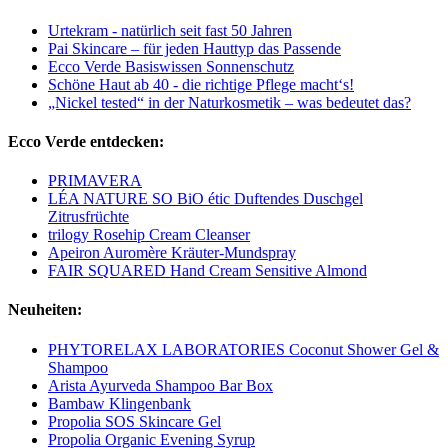
Urtekram - natürlich seit fast 50 Jahren
Pai Skincare – für jeden Hauttyp das Passende
Ecco Verde Basiswissen Sonnenschutz
Schöne Haut ab 40 - die richtige Pflege macht‘s!
„Nickel tested“ in der Naturkosmetik – was bedeutet das?
Ecco Verde entdecken:
PRIMAVERA
LÉA NATURE SO BiO étic Duftendes Duschgel
Zitrusfrüchte
trilogy Rosehip Cream Cleanser
Apeiron Auromère Kräuter-Mundspray
FAIR SQUARED Hand Cream Sensitive Almond
Neuheiten:
PHYTORELAX LABORATORIES Coconut Shower Gel &
Shampoo
Arista Ayurveda Shampoo Bar Box
Bambaw Klingenbank
Propolia SOS Skincare Gel
Propolia Organic Evening Syrup