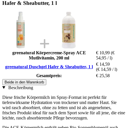
Hafer & Sheabutter, 1 l
greenatural Körpercreme-Spray ACE
€ 10,99
(€
Mutlivitamin, 200 ml
54,95 / l)
€ 14,59
greenatural Duschgel Hafer & Sheabutter, 1 l
(€ 14,59 / l)
Gesamtpreis:
€ 25,58
Beide in den Warenkorb
Beschreibung
Diese frische Körpermilch im Spray-Format ist perfekt für
tiefenwirksame Hydratation von trockener und matter Haut. Sie
wird rasch absorbiert, ohne zu fetten und ist als angenehmes,
frisches Produkt ideal für nach dem Sport sowie für all jene, die eine
leichte, rasch absorbierende Pflege bevorzugen.
Die ACE-Körpermilch enthält neben Bio-Sonnenblumenöl auch