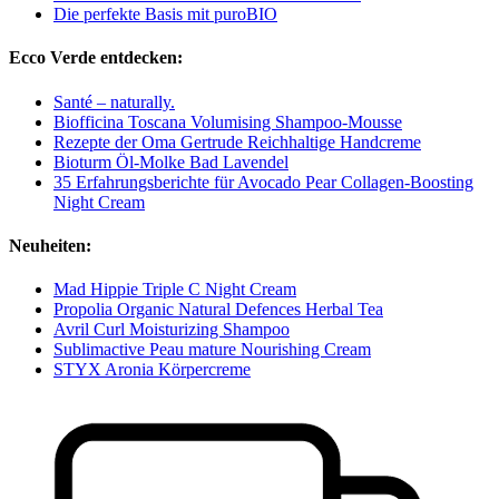
Die perfekte Basis mit puroBIO
Ecco Verde entdecken:
Santé – naturally.
Biofficina Toscana Volumising Shampoo-Mousse
Rezepte der Oma Gertrude Reichhaltige Handcreme
Bioturm Öl-Molke Bad Lavendel
35 Erfahrungsberichte für Avocado Pear Collagen-Boosting
Night Cream
Neuheiten:
Mad Hippie Triple C Night Cream
Propolia Organic Natural Defences Herbal Tea
Avril Curl Moisturizing Shampoo
Sublimactive Peau mature Nourishing Cream
STYX Aronia Körpercreme