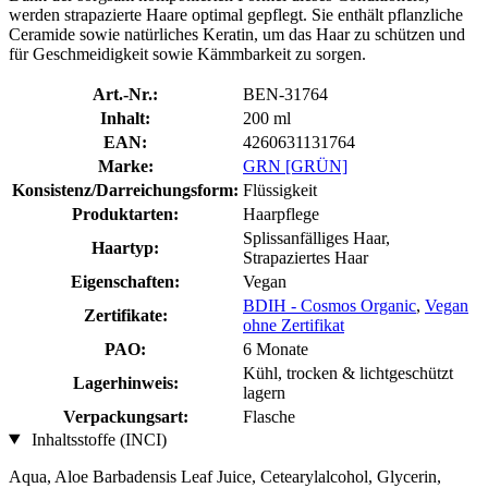
werden strapazierte Haare optimal gepflegt. Sie enthält pflanzliche
Ceramide sowie natürliches Keratin, um das Haar zu schützen und
für Geschmeidigkeit sowie Kämmbarkeit zu sorgen.
Art.-Nr.:
BEN-31764
Inhalt:
200 ml
EAN:
4260631131764
Marke:
GRN [GRÜN]
Konsistenz/Darreichungsform:
Flüssigkeit
Produktarten:
Haarpflege
Splissanfälliges Haar,
Haartyp:
Strapaziertes Haar
Eigenschaften:
Vegan
BDIH - Cosmos Organic
,
Vegan
Zertifikate:
ohne Zertifikat
PAO:
6 Monate
Kühl, trocken & lichtgeschützt
Lagerhinweis:
lagern
Verpackungsart:
Flasche
Inhaltsstoffe (INCI)
Aqua, Aloe Barbadensis Leaf Juice, Cetearylalcohol, Glycerin,