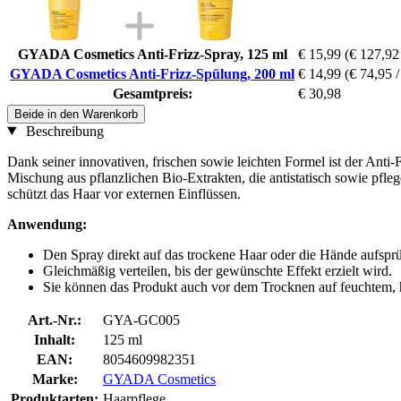
GYADA Cosmetics Anti-Frizz-Spray, 125 ml
€ 15,99
(€ 127,92 
GYADA Cosmetics Anti-Frizz-Spülung, 200 ml
€ 14,99
(€ 74,95 / 
Gesamtpreis:
€ 30,98
Beide in den Warenkorb
Beschreibung
Dank seiner innovativen, frischen sowie leichten Formel ist der Anti-F
Mischung aus pflanzlichen Bio-Extrakten, die antistatisch sowie pfle
schützt das Haar vor externen Einflüssen.
Anwendung:
Den Spray direkt auf das trockene Haar oder die Hände aufspr
Gleichmäßig verteilen, bis der gewünschte Effekt erzielt wird.
Sie können das Produkt auch vor dem Trocknen auf feuchtem
Art.-Nr.:
GYA-GC005
Inhalt:
125 ml
EAN:
8054609982351
Marke:
GYADA Cosmetics
Produktarten:
Haarpflege