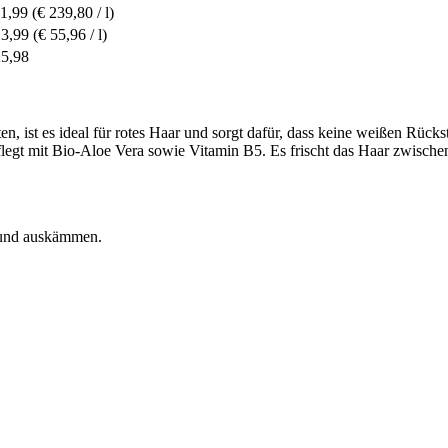
11,99
(€ 239,80 / l)
13,99
(€ 55,96 / l)
25,98
, ist es ideal für rotes Haar und sorgt dafür, dass keine weißen Rück
flegt mit Bio-Aloe Vera sowie Vitamin B5. Es frischt das Haar zwisc
n und auskämmen.