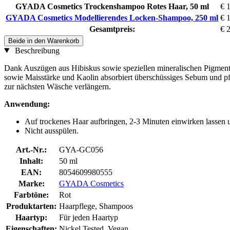
GYADA Cosmetics Trockenshampoo Rotes Haar, 50 ml
€ 
GYADA Cosmetics Modellierendes Locken-Shampoo, 250 ml
€ 
Gesamtpreis:
€ 
Beide in den Warenkorb
Beschreibung
Dank Auszügen aus Hibiskus sowie speziellen mineralischen Pigmenten
sowie Maisstärke und Kaolin absorbiert überschüssiges Sebum und p
zur nächsten Wäsche verlängern.
Anwendung:
Auf trockenes Haar aufbringen, 2-3 Minuten einwirken lasse
Nicht ausspülen.
Art.-Nr.:
GYA-GC056
Inhalt:
50 ml
EAN:
8054609980555
Marke:
GYADA Cosmetics
Farbtöne:
Rot
Produktarten:
Haarpflege, Shampoos
Haartyp:
Für jeden Haartyp
Eigenschaften:
Nickel Tested, Vegan