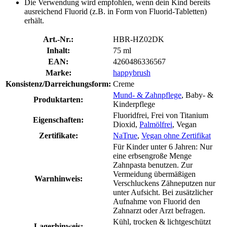
Die Verwendung wird empfohlen, wenn dein Kind bereits
ausreichend Fluorid (z.B. in Form von Fluorid-Tabletten)
erhält.
Art.-Nr.:
HBR-HZ02DK
Inhalt:
75 ml
EAN:
4260486336567
Marke:
happybrush
Konsistenz/Darreichungsform:
Creme
Mund- & Zahnpflege
, Baby- &
Produktarten:
Kinderpflege
Fluoridfrei, Frei von Titanium
Eigenschaften:
Dioxid,
Palmölfrei
, Vegan
Zertifikate:
NaTrue
,
Vegan ohne Zertifikat
Für Kinder unter 6 Jahren: Nur
eine erbsengroße Menge
Zahnpasta benutzen. Zur
Vermeidung übermäßigen
Warnhinweis:
Verschluckens Zähneputzen nur
unter Aufsicht. Bei zusätzlicher
Aufnahme von Fluorid den
Zahnarzt oder Arzt befragen.
Kühl, trocken & lichtgeschützt
Lagerhinweis: