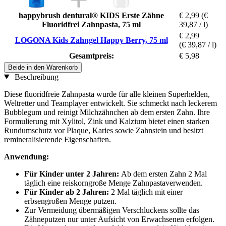
happybrush dentural® KIDS Erste Zähne
€ 2,99
(€
Fluoridfrei Zahnpasta, 75 ml
39,87 / l)
€ 2,99
LOGONA Kids Zahngel Happy Berry, 75 ml
(€ 39,87 / l)
Gesamtpreis:
€ 5,98
Beide in den Warenkorb
Beschreibung
Diese fluoridfreie Zahnpasta wurde für alle kleinen Superhelden,
Weltretter und Teamplayer entwickelt. Sie schmeckt nach leckerem
Bubblegum und reinigt Milchzähnchen ab dem ersten Zahn. Ihre
Formulierung mit Xylitol, Zink und Kalzium bietet einen starken
Rundumschutz vor Plaque, Karies sowie Zahnstein und besitzt
remineralisierende Eigenschaften.
Anwendung:
Für Kinder unter 2 Jahren:
Ab dem ersten Zahn 2 Mal
täglich eine reiskorngroße Menge Zahnpastaverwenden.
Für Kinder ab 2 Jahren:
2 Mal täglich mit einer
erbsengroßen Menge putzen.
Zur Vermeidung übermäßigen Verschluckens sollte das
Zähneputzen nur unter Aufsicht von Erwachsenen erfolgen.