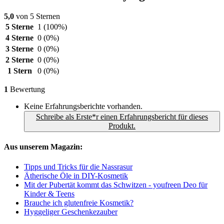
5,0
von 5 Sternen
5 Sterne
1
(100%)
4 Sterne
0
(0%)
3 Sterne
0
(0%)
2 Sterne
0
(0%)
1 Stern
0
(0%)
1
Bewertung
Keine Erfahrungsberichte vorhanden.
Schreibe als Erste*r einen Erfahrungsbericht für dieses
Produkt.
Aus unserem Magazin:
Tipps und Tricks für die Nassrasur
Ätherische Öle in DIY-Kosmetik
Mit der Pubertät kommt das Schwitzen - youfreen Deo für
Kinder & Teens
Brauche ich glutenfreie Kosmetik?
Hyggeliger Geschenkezauber