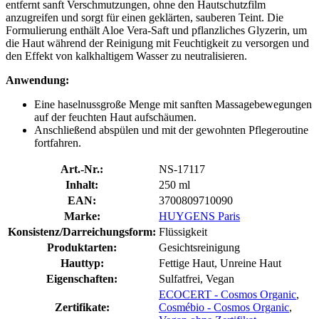
entfernt sanft Verschmutzungen, ohne den Hautschutzfilm
anzugreifen und sorgt für einen geklärten, sauberen Teint. Die
Formulierung enthält Aloe Vera-Saft und pflanzliches Glyzerin, um
die Haut während der Reinigung mit Feuchtigkeit zu versorgen und
den Effekt von kalkhaltigem Wasser zu neutralisieren.
Anwendung:
Eine haselnussgroße Menge mit sanften Massagebewegungen
auf der feuchten Haut aufschäumen.
Anschließend abspülen und mit der gewohnten Pflegeroutine
fortfahren.
Art.-Nr.:
NS-17117
Inhalt:
250 ml
EAN:
3700809710090
Marke:
HUYGENS Paris
Konsistenz/Darreichungsform:
Flüssigkeit
Produktarten:
Gesichtsreinigung
Hauttyp:
Fettige Haut, Unreine Haut
Eigenschaften:
Sulfatfrei, Vegan
ECOCERT - Cosmos Organic
,
Zertifikate:
Cosmébio - Cosmos Organic
,