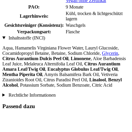
Vegan ohne Zertifikat
PAO:
9 Monate
Kühl, trocken & lichtgeschützt
Lagerhinweis:
lagern
Gesichtsreiniger (Konsistenz):
Waschgels
Verpackungsart:
Flasche
Inhaltsstoffe (INCI)
Aqua, Hamamelis Virginiana Flower Water, Lauryl Glucoside,
Cocamidopropyl Betaine, Betaine, Sodium Chloride,
Glycerin
,
Citrus Aurantium Dulcis Peel Oil
,
Limonene
, Aloe Barbadensis
Leaf Juice, Melaleuca Alternifolia Leaf Oil,
Citrus Aurantium
Amara Leaf/Twig Oil
,
Eucalyptus Globulus Leaf/Twig Oil
,
Mentha Piperita Oil
, Amyris Balsamifera Bark Oil, Vetiveria
Zizanioides Root Oil, Citrus Paradisi Peel Oil,
Linalool
,
Benzyl
Alcohol
, Potassium Sorbate, Sodium Benzoate, Citric Acid
Rechtliche Informationen
Passend dazu