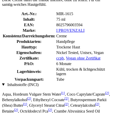
samtig-weiches Hautgefühl.
Art.-Nr.:
MIR-1615
Inhalt:
75 ml
EAN:
8025796003594
Marke:
I PROVENZALI
Konsistenz/Darreichungsform:
Creme
Produktarten:
Handpflege
Hauttyp:
Trockene Haut
Eigenschaften:
Nickel Tested, Unisex, Vegan
Zertifikate:
ccpb
,
Vegan ohne Zertifikat
PAO:
6 Monate
Kühl, trocken & lichtgeschützt
Lagerhinweis:
lagern
Verpackungsart:
Tube
Inhaltsstoffe (INCI)
[1]
[2]
Aqua, Hordeum Vulgare Stem Water
, Coco Caprylate/Caprate
,
[2]
[2]
Behenylalkohol
, Ethylhexyl Cocoate
, Butyrospermum Parkii
[1]
[2]
[2]
(Shea) Butter
, Glyceryl Stearat Citrat
, Cetearylalcohol
,
[2]
[2]
Betaine
, Octyldodecyl Pca
, Crambe Abyssinica Seed Oil