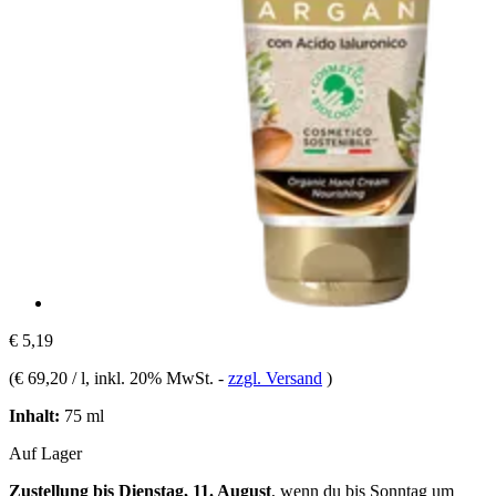
€ 5,19
(
€ 69,20 / l
, inkl. 20% MwSt.
-
zzgl. Versand
)
Inhalt:
75 ml
Auf Lager
Zustellung bis Dienstag, 11. August
, wenn du bis
Sonntag um