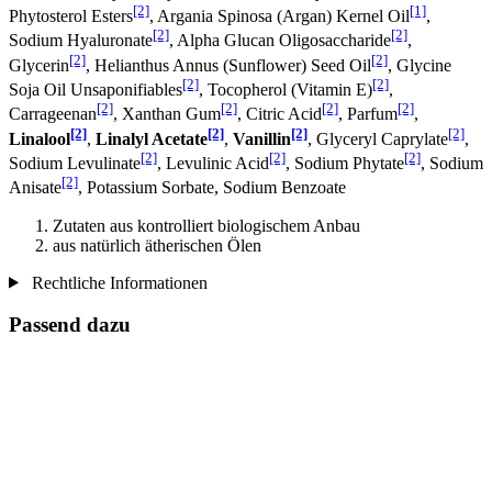
[2]
[1]
Phytosterol Esters
, Argania Spinosa (Argan) Kernel Oil
,
[2]
[2]
Sodium Hyaluronate
, Alpha Glucan Oligosaccharide
,
[2]
[2]
Glycerin
, Helianthus Annus (Sunflower) Seed Oil
, Glycine
[2]
[2]
Soja Oil Unsaponifiables
, Tocopherol (Vitamin E)
,
[2]
[2]
[2]
[2]
Carrageenan
, Xanthan Gum
, Citric Acid
, Parfum
,
[2]
[2]
[2]
[2]
Linalool
,
Linalyl Acetate
,
Vanillin
, Glyceryl Caprylate
,
[2]
[2]
[2]
Sodium Levulinate
, Levulinic Acid
, Sodium Phytate
, Sodium
[2]
Anisate
, Potassium Sorbate, Sodium Benzoate
Zutaten aus kontrolliert biologischem Anbau
aus natürlich ätherischen Ölen
Rechtliche Informationen
Passend dazu