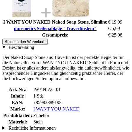
I WANT YOU NAKED Naked Soap Stone, Slimline
€ 19,09
puremetics Seifenablage "Travertinstein"
€ 5,99
Gesamtpreis:
€ 25,08
Beide in den Warenkorb
Beschreibung
Der Naked Soap Stone aus Travertin ist der perfekte Begleiter für
die Naturseifen von I WANT YOU NAKED! Schlicht in Form und
Design ist er alles andere als langweilig: ein außergewöhnlicher, wie
ansprechender Hingucker und gleichzeitig praktischer Helfer, der
die hochwertigen Seifen optimal aufbewahrt.
Art.-Nr.:
IWYN-AC-01
Inhalt:
1 Stk
EAN:
785983389198
Marke:
I WANT YOU NAKED
Produktarten:
Zubehör
Material:
Stein
Rechtliche Informationen