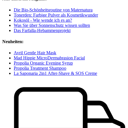
Die Bio-Schönheitsroutine von Maternatura
Tonerden: Farbige Pulver als Kosmetikwunder
Kokosöl - Wie wende ich es an?
Was Sie über Sonnenschutz wissen sollten
Das Farfalla-Hebammenprojekt
Neuheiten:
Avril Gentle Hair Mask
Mad Hippie MicroDermabrasion Facial
Propolia Organic Evening Syrup
Propolia Treatment Shampoo
La Saponaria 2in1 After-Shave & SOS Creme