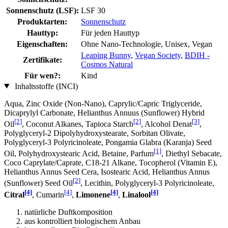
Sonnenschutz (LSF):
LSF 30
Produktarten:
Sonnenschutz
Hauttyp:
Für jeden Hauttyp
Eigenschaften:
Ohne Nano-Technologie, Unisex, Vegan
Leaping Bunny
,
Vegan Society
,
BDIH -
Zertifikate:
Cosmos Natural
Für wen?:
Kind
Inhaltsstoffe (INCI)
Aqua, Zinc Oxide (Non-Nano), Caprylic/Capric Triglyceride,
Dicaprylyl Carbonate, Helianthus Annuus (Sunflower) Hybrid
[2]
[2]
[3]
Oil
, Coconut Alkanes, Tapioca Starch
, Alcohol Denat
,
Polyglyceryl-2 Dipolyhydroxystearate, Sorbitan Olivate,
Polyglyceryl-3 Polyricinoleate, Pongamia Glabra (Karanja) Seed
[1]
Oil, Polyhydroxystearic Acid, Betaine, Parfum
, Diethyl Sebacate,
Coco Caprylate/Caprate, C18-21 Alkane, Tocopherol (Vitamin E),
Helianthus Annus Seed Cera, Isostearic Acid, Helianthus Annus
[2]
(Sunflower) Seed Oil
, Lecithin, Polyglyceryl-3 Polyricinoleate,
[4]
[4]
[4]
[4]
Citral
, Cumarin
,
Limonene
,
Linalool
natürliche Duftkomposition
aus kontrolliert biologischem Anbau