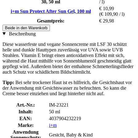
30, 50 ml
/ l)
€ 10,99
i+m Sun Protect After Sun Gel, 100 ml
(€ 109,90 / l)
Gesamtpreis:
€ 29,98
Beide in den Warenkorb
Beschreibung
Diese wasserfeste und vegane Sonnencreme mit LSF 30 schützt
helle und dunkle Hauttypen zuverlässig vor UVA sowie UVB
Strahlen. Vitamin E bringt einen antioxidativen Effekt mit sich,
während die Haut mithilfe von Sonnenblumenöl geschmeidig glatt
gepflegt wird. Außerdem bietet der enthaltene Schmetterlingsflieder
auch Schutz vor schädlichem Bildschirmlicht.
Tipp:
Bei sehr trockener Haut ist es hilfreich, die Gesichtshaut vor
der Anwendung mit Gesichtswasser zu befeuchten. So kann die
Creme besser einziehen und liegt hinterher nicht auf.
Art.-Nr.:
IM-23221
Inhalt:
50 ml
EAN:
4037904232219
Marke:
i+m
Anwendung
Gesicht, Baby & Kind
Sonnenschutz: