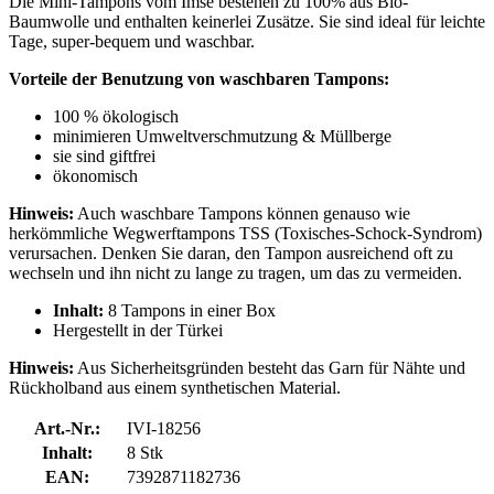
Die Mini-Tampons vom Imse bestehen zu 100% aus Bio-
Baumwolle und enthalten keinerlei Zusätze. Sie sind ideal für leichte
Tage, super-bequem und waschbar.
Vorteile der Benutzung von waschbaren Tampons:
100 % ökologisch
minimieren Umweltverschmutzung & Müllberge
sie sind giftfrei
ökonomisch
Hinweis:
Auch waschbare Tampons können genauso wie
herkömmliche Wegwerftampons TSS (Toxisches-Schock-Syndrom)
verursachen. Denken Sie daran, den Tampon ausreichend oft zu
wechseln und ihn nicht zu lange zu tragen, um das zu vermeiden.
Inhalt:
8 Tampons in einer Box
Hergestellt in der Türkei
Hinweis:
Aus Sicherheitsgründen besteht das Garn für Nähte und
Rückholband aus einem synthetischen Material.
Art.-Nr.:
IVI-18256
Inhalt:
8 Stk
EAN:
7392871182736