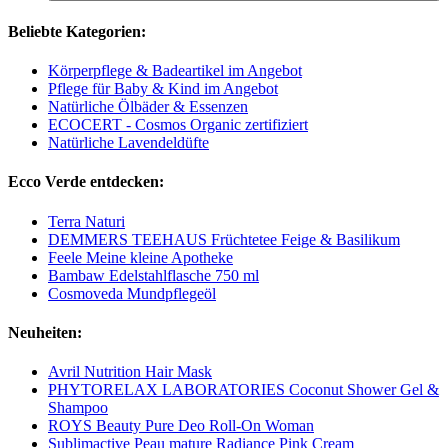
Beliebte Kategorien:
Körperpflege & Badeartikel im Angebot
Pflege für Baby & Kind im Angebot
Natürliche Ölbäder & Essenzen
ECOCERT - Cosmos Organic zertifiziert
Natürliche Lavendeldüfte
Ecco Verde entdecken:
Terra Naturi
DEMMERS TEEHAUS Früchtetee Feige & Basilikum
Feele Meine kleine Apotheke
Bambaw Edelstahlflasche 750 ml
Cosmoveda Mundpflegeöl
Neuheiten:
Avril Nutrition Hair Mask
PHYTORELAX LABORATORIES Coconut Shower Gel &
Shampoo
ROYS Beauty Pure Deo Roll-On Woman
Sublimactive Peau mature Radiance Pink Cream