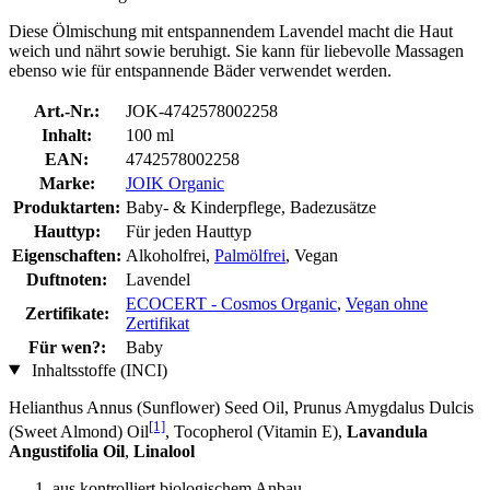
Diese Ölmischung mit entspannendem Lavendel macht die Haut
weich und nährt sowie beruhigt. Sie kann für liebevolle Massagen
ebenso wie für entspannende Bäder verwendet werden.
Art.-Nr.:
JOK-4742578002258
Inhalt:
100 ml
EAN:
4742578002258
Marke:
JOIK Organic
Produktarten:
Baby- & Kinderpflege, Badezusätze
Hauttyp:
Für jeden Hauttyp
Eigenschaften:
Alkoholfrei,
Palmölfrei
, Vegan
Duftnoten:
Lavendel
ECOCERT - Cosmos Organic
,
Vegan ohne
Zertifikate:
Zertifikat
Für wen?:
Baby
Inhaltsstoffe (INCI)
Helianthus Annus (Sunflower) Seed Oil, Prunus Amygdalus Dulcis
[1]
(Sweet Almond) Oil
, Tocopherol (Vitamin E),
Lavandula
Angustifolia Oil
,
Linalool
aus kontrolliert biologischem Anbau