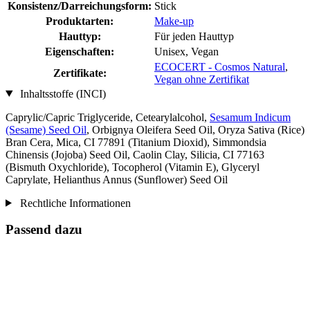
Konsistenz/Darreichungsform:
Stick
Produktarten:
Make-up
Hauttyp:
Für jeden Hauttyp
Eigenschaften:
Unisex, Vegan
ECOCERT - Cosmos Natural
,
Zertifikate:
Vegan ohne Zertifikat
Inhaltsstoffe (INCI)
Caprylic/Capric Triglyceride, Cetearylalcohol,
Sesamum Indicum
(Sesame) Seed Oil
, Orbignya Oleifera Seed Oil, Oryza Sativa (Rice)
Bran Cera, Mica, CI 77891 (Titanium Dioxid), Simmondsia
Chinensis (Jojoba) Seed Oil, Caolin Clay, Silicia, CI 77163
(Bismuth Oxychloride), Tocopherol (Vitamin E), Glyceryl
Caprylate, Helianthus Annus (Sunflower) Seed Oil
Rechtliche Informationen
Passend dazu