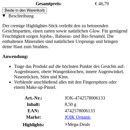
Gesamtpreis:
€ 46,79
Beide in den Warenkorb
Beschreibung
Der cremige Highlighter-Stick verleiht den zu betonenden
Gesichtspartien, einen zarten sowie natürlichen Glow. Für genügend
Feuchtigkeit sorgen Jojoba-, Babassu- und Bio-Sesamöl. Die
enthaltenen Mineralien sind natürlichen Ursprungs und bringen
deine Haut zum Strahlen.
Anwendung:
Trage das Produkt auf die höchsten Punkte des Gesichts auf-
Augenbrauen, obere Wangenknochen, innere Augenwinkel,
Nasenrücken, Stirn und Kinn.
Verblende anschließend alles mit den Fingerspitzen oder
einem Make-up-Pinsel.
Art.-Nr.:
JOK-4742578006133
Inhalt:
8,50 g
EAN:
4742578006133
Marke:
JOIK Organic
⚡Mega-Deals
Highlights: