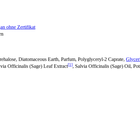
an ohne Zertifikat
rn
Trehalose, Diatomaceous Earth, Parfum, Polyglyceryl-2 Caprate,
Glycer
[1]
ia Officinalis (Sage) Leaf Extract
, Salvia Officinalis (Sage) Oil, P