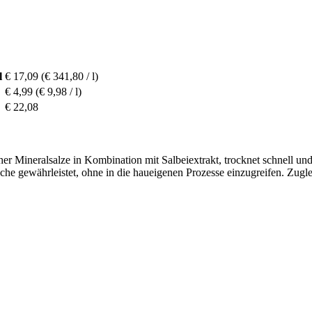
l
€ 17,09
(€ 341,80 / l)
€ 4,99
(€ 9,98 / l)
€ 22,08
r Mineralsalze in Kombination mit Salbeiextrakt, trocknet schnell un
e gewährleistet, ohne in die haueigenen Prozesse einzugreifen. Zugle