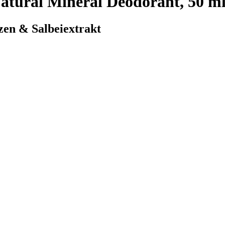
tural Mineral Deodorant, 50 m
zen & Salbeiextrakt