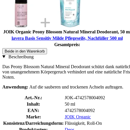
JOIK Organic Peony Blossom Natural Mineral Deodorant, 50 m
lavera Basis Sensitiv Milde Pflegeseife, Nachfüller 500 ml
Gesamtpreis:
Beide in den Warenkorb
Beschreibung
Das Peony Blossom Natural Mineral Deodorant schützt dank natürliche
von unangenehmem Körpergeruch verhindert und eine natürliche Frisch
Noten.
Anwendung:
Auf die sauberen und trockenen Achseln auftragen.
Art.-Nr.:
JOK-4742578004092
Inhalt:
50 ml
EAN:
4742578004092
Marke:
JOIK Organic
Konsistenz/Darreichungsform:
Flüssigkeit, Roll-On
Produktarten:
Deos