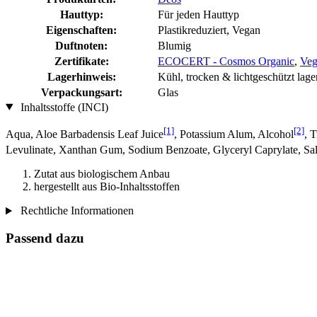
Hauttyp:
Für jeden Hauttyp
Eigenschaften:
Plastikreduziert, Vegan
Duftnoten:
Blumig
Zertifikate:
ECOCERT - Cosmos Organic
,
Veg
Lagerhinweis:
Kühl, trocken & lichtgeschützt lage
Verpackungsart:
Glas
Inhaltsstoffe (INCI)
[1]
[2]
Aqua, Aloe Barbadensis Leaf Juice
, Potassium Alum, Alcohol
, 
Levulinate, Xanthan Gum, Sodium Benzoate, Glyceryl Caprylate, Salv
Zutat aus biologischem Anbau
hergestellt aus Bio-Inhaltsstoffen
Rechtliche Informationen
Passend dazu