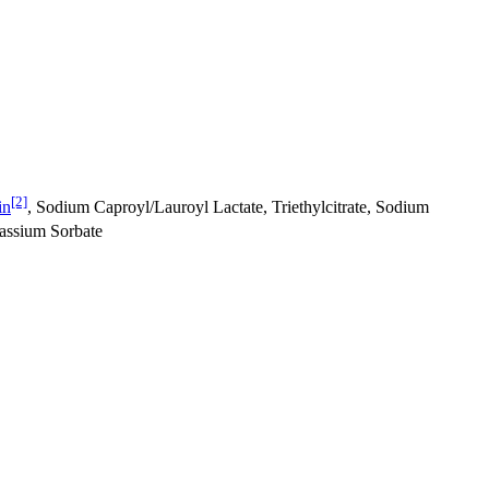
[2]
in
, Sodium Caproyl/Lauroyl Lactate, Triethylcitrate, Sodium
otassium Sorbate