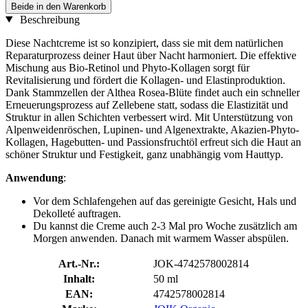
Beide in den Warenkorb
Beschreibung
Diese Nachtcreme ist so konzipiert, dass sie mit dem natürlichen
Reparaturprozess deiner Haut über Nacht harmoniert. Die effektive
Mischung aus Bio-Retinol und Phyto-Kollagen sorgt für
Revitalisierung und fördert die Kollagen- und Elastinproduktion.
Dank Stammzellen der Althea Rosea-Blüte findet auch ein schneller
Erneuerungsprozess auf Zellebene statt, sodass die Elastizität und
Struktur in allen Schichten verbessert wird. Mit Unterstützung von
Alpenweidenröschen, Lupinen- und Algenextrakte, Akazien-Phyto-
Kollagen, Hagebutten- und Passionsfruchtöl erfreut sich die Haut an
schöner Struktur und Festigkeit, ganz unabhängig vom Hauttyp.
Anwendung
:
Vor dem Schlafengehen auf das gereinigte Gesicht, Hals und
Dekolleté auftragen.
Du kannst die Creme auch 2-3 Mal pro Woche zusätzlich am
Morgen anwenden. Danach mit warmem Wasser abspülen.
Art.-Nr.:
JOK-4742578002814
Inhalt:
50 ml
EAN:
4742578002814