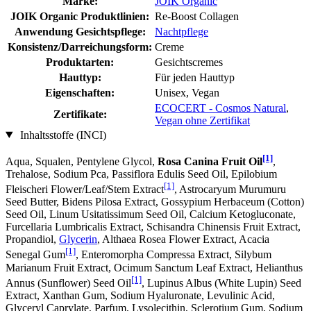
Marke:
JOIK Organic
JOIK Organic Produktlinien:
Re-Boost Collagen
Anwendung Gesichtspflege:
Nachtpflege
Konsistenz/Darreichungsform:
Creme
Produktarten:
Gesichtscremes
Hauttyp:
Für jeden Hauttyp
Eigenschaften:
Unisex, Vegan
ECOCERT - Cosmos Natural
,
Zertifikate:
Vegan ohne Zertifikat
Inhaltsstoffe (INCI)
[1]
Aqua, Squalen, Pentylene Glycol,
Rosa Canina Fruit Oil
,
Trehalose, Sodium Pca, Passiflora Edulis Seed Oil, Epilobium
[1]
Fleischeri Flower/Leaf/Stem Extract
, Astrocaryum Murumuru
Seed Butter, Bidens Pilosa Extract, Gossypium Herbaceum (Cotton)
Seed Oil, Linum Usitatissimum Seed Oil, Calcium Ketogluconate,
Furcellaria Lumbricalis Extract, Schisandra Chinensis Fruit Extract,
Propandiol,
Glycerin
, Althaea Rosea Flower Extract, Acacia
[1]
Senegal Gum
, Enteromorpha Compressa Extract, Silybum
Marianum Fruit Extract, Ocimum Sanctum Leaf Extract, Helianthus
[1]
Annus (Sunflower) Seed Oil
, Lupinus Albus (White Lupin) Seed
Extract, Xanthan Gum, Sodium Hyaluronate, Levulinic Acid,
Glyceryl Caprylate, Parfum, Lysolecithin, Sclerotium Gum, Sodium