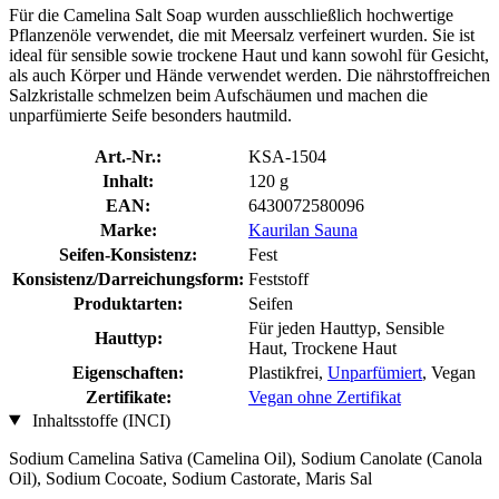
Für die Camelina Salt Soap wurden ausschließlich hochwertige
Pflanzenöle verwendet, die mit Meersalz verfeinert wurden. Sie ist
ideal für sensible sowie trockene Haut und kann sowohl für Gesicht,
als auch Körper und Hände verwendet werden. Die nährstoffreichen
Salzkristalle schmelzen beim Aufschäumen und machen die
unparfümierte Seife besonders hautmild.
Art.-Nr.:
KSA-1504
Inhalt:
120 g
EAN:
6430072580096
Marke:
Kaurilan Sauna
Seifen-Konsistenz:
Fest
Konsistenz/Darreichungsform:
Feststoff
Produktarten:
Seifen
Für jeden Hauttyp, Sensible
Hauttyp:
Haut, Trockene Haut
Eigenschaften:
Plastikfrei,
Unparfümiert
, Vegan
Zertifikate:
Vegan ohne Zertifikat
Inhaltsstoffe (INCI)
Sodium Camelina Sativa (Camelina Oil), Sodium Canolate (Canola
Oil), Sodium Cocoate, Sodium Castorate, Maris Sal