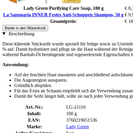
Lady Green Purifying Care Soap, 100 g
€ 8,
La Saponaria INNER Festes Anti-Schuppen Shampoo, 50 g
€ 9,
Gesamtpreis:
€ 18
Beide in den Warenkorb
Beschreibung
Diese klärende Stückseife wurde speziell für fettige sowie zu Unrein
% auf. Damit hydratisiert und pflegt sie die Haut während der Reini
während Baobab-Öl beruhigende und regenerierende Eigenschaften bes
Anwendung:
Auf der feuchten Haut massieren und anschließend aufschäume
Die Augenregion aussparen.
Gründlich abspülen.
Für das Extra an Schaum empfiehlt sich die Verwendung zu
Damit die Seife länger hält, sollte sie nach jeder Verwendung 
Art.-Nr.:
LG-21110
Inhalt:
100 g
EAN:
3760219651536
Marke:
Lady Green