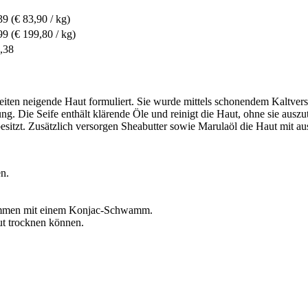
39
(€ 83,90 / kg)
99
(€ 199,80 / kg)
,38
heiten neigende Haut formuliert. Sie wurde mittels schonendem Kaltvers
gung. Die Seife enthält klärende Öle und reinigt die Haut, ohne sie au
itzt. Zusätzlich versorgen Sheabutter sowie Marulaöl die Haut mit au
n.
sammen mit einem Konjac-Schwamm.
gut trocknen können.