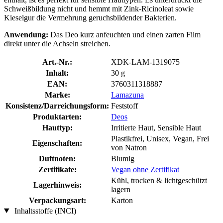
Schweißbildung nicht und hemmt mit Zink-Ricinoleat sowie
Kieselgur die Vermehrung geruchsbildender Bakterien.
Anwendung:
Das Deo kurz anfeuchten und einen zarten Film
direkt unter die Achseln streichen.
Art.-Nr.:
XDK-LAM-1319075
Inhalt:
30 g
EAN:
3760311318887
Marke:
Lamazuna
Konsistenz/Darreichungsform:
Feststoff
Produktarten:
Deos
Hauttyp:
Irritierte Haut, Sensible Haut
Plastikfrei, Unisex, Vegan, Frei
Eigenschaften:
von Natron
Duftnoten:
Blumig
Zertifikate:
Vegan ohne Zertifikat
Kühl, trocken & lichtgeschützt
Lagerhinweis:
lagern
Verpackungsart:
Karton
Inhaltsstoffe (INCI)