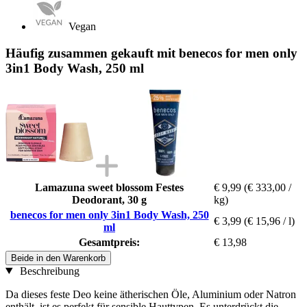
Vegan
Häufig zusammen gekauft mit benecos for men only
3in1 Body Wash, 250 ml
Lamazuna sweet blossom Festes
€ 9,99
(€ 333,00 /
Deodorant, 30 g
kg)
benecos for men only 3in1 Body Wash, 250
€ 3,99
(€ 15,96 / l)
ml
Gesamtpreis:
€ 13,98
Beide in den Warenkorb
Beschreibung
Da dieses feste Deo keine ätherischen Öle, Aluminium oder Natron
enthält, ist es perfekt für sensible Hauttypen. Es unterdrückt die