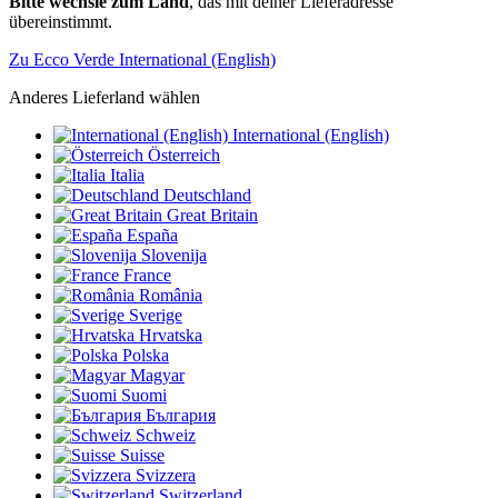
Bitte wechsle zum Land
, das mit deiner Lieferadresse
übereinstimmt.
Zu Ecco Verde International (English)
Anderes Lieferland wählen
International (English)
Österreich
Italia
Deutschland
Great Britain
España
Slovenija
France
România
Sverige
Hrvatska
Polska
Magyar
Suomi
България
Schweiz
Suisse
Svizzera
Switzerland