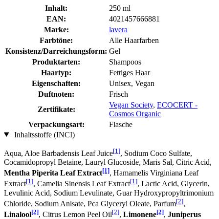
Inhalt:
250 ml
EAN:
4021457666881
Marke:
lavera
Farbtöne:
Alle Haarfarben
Konsistenz/Darreichungsform:
Gel
Produktarten:
Shampoos
Haartyp:
Fettiges Haar
Eigenschaften:
Unisex, Vegan
Duftnoten:
Frisch
Vegan Society
,
ECOCERT -
Zertifikate:
Cosmos Organic
Verpackungsart:
Flasche
Inhaltsstoffe (INCI)
[1]
Aqua, Aloe Barbadensis Leaf Juice
, Sodium Coco­ Sulfate,
Cocamidopropyl Betaine, Lauryl Glucoside, Maris Sal, Citric Acid,
[1]
Mentha Piperita Leaf Extract
, Hamamelis Virginiana Leaf
[1]
[1]
Extract
, Camelia Sinensis Leaf Extract
, Lactic Acid, Glycerin,
Levulinic Acid, Sodium Levulinate, Guar Hydroxypropyltrimonium
[2]
Chloride, Sodium Anisate, Pca Glyceryl Oleate, Parfum
,
[2]
[2]
[2]
Linalool
, Citrus Lemon Peel Oil
,
Limonene
,
Juniperus