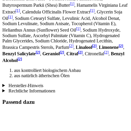
[1]
Butyrospermum Parkii (Shea) Butter
, Hamamelis Virginiana Leaf
[1]
[1]
Extract
, Calendula Officinalis Flower Extract
, Glycerin Soja
[1]
Oil
, Sodium Cetearyl Sulfate, Levulinic Acid, Alcohol Denat,
Sodium Levulinate, Sodium Anisate, Tocopherol (Vitamin E),
[1]
Helianthus Annus (Sunflower) Seed Oil
, Sodium Hydroxyde,
Sodium Sulfate, Ascorbyl Palmitate (Vitamin C), Hydrogenated
Palm Glycerides, Sodium Chloride, Hydrogenated Lecithin,
[2]
[2]
[2]
Brassica Campestris Sterols, Parfum
,
Linalool
,
Limonene
,
[2]
[2]
[2]
[2]
Benzyl Salicylate
,
Geraniol
,
Citral
, Citronellal
,
Benzyl
[2]
Alcohol
aus kontrolliert biologischem Anbau
aus natürlich ätherischen Ölen
Hersteller-Hinweis
Rechtliche Informationen
Passend dazu