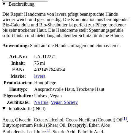
Beschreibung
Die Repair Handcreme von lavera pflegt beanspruchte Hände
wieder weich und geschmeidig. Die Kombination aus beruhigender
Bio-Calendula und Bio-Sheabutter ist perfekt zur Pflege trockener
bis sehr trockener Haut. Die Handcreme stellt Spannungsgefühle
sofort hintan und bietet langanhaltenden Schutz für deine Hände.
Anwendung:
Sanft auf die Hände auftragen und einmassieren.
Art.-Nr.:
LA-112271
Inhalt:
75 ml
EAN:
4021457645084
Marke:
lavera
Produktarten:
Handpflege
Hauttyp:
Anspruchsvolle Haut, Trockene Haut
Eigenschaften:
Unisex, Vegan
Zertifikate:
NaTrue
,
Vegan Society
Inhaltsstoffe (INCI)
[1]
Aqua, Glycerin, Cetearylalcohol, Cocos Nucifera (Coconut) Oil
,
Butyrospermum Parkii (Shea) Oil, Dicaprylyl Ether, Aloe
[1]
Barbadensis Leaf Juice
, Stearic Acid, Palmitic Acid,