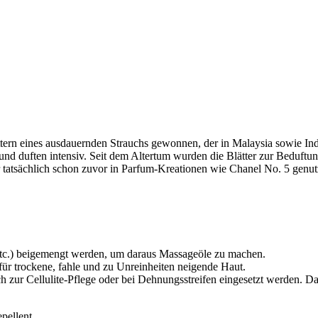
ttern eines ausdauernden Strauchs gewonnen, der in Malaysia sowie Indi
 und duften intensiv. Seit dem Altertum wurden die Blätter zur Beduft
 tatsächlich schon zuvor in Parfum-Kreationen wie Chanel No. 5 genut
etc.) beigemengt werden, um daraus Massageöle zu machen.
ür trockene, fahle und zu Unreinheiten neigende Haut.
h zur Cellulite-Pflege oder bei Dehnungsstreifen eingesetzt werden. Da
pellent.