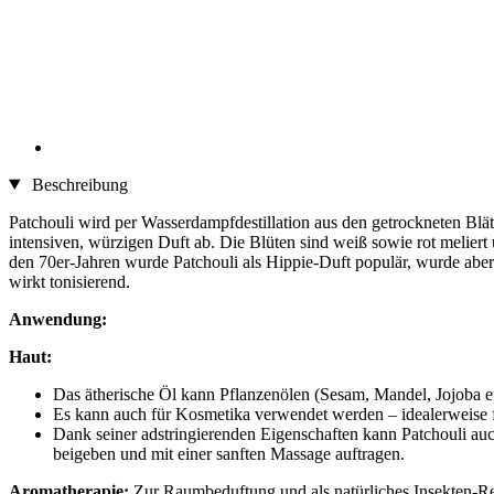
Beschreibung
Patchouli wird per Wasserdampfdestillation aus den getrockneten Blä
intensiven, würzigen Duft ab. Die Blüten sind weiß sowie rot meliert
den 70er-Jahren wurde Patchouli als Hippie-Duft populär, wurde aber
wirkt tonisierend.
Anwendung:
Haut:
Das ätherische Öl kann Pflanzenölen (Sesam, Mandel, Jojoba 
Es kann auch für Kosmetika verwendet werden – idealerweise f
Dank seiner adstringierenden Eigenschaften kann Patchouli auc
beigeben und mit einer sanften Massage auftragen.
Aromatherapie:
Zur Raumbeduftung und als natürliches Insekten-Re