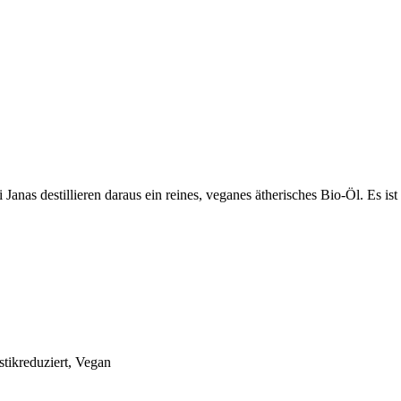
nas destillieren daraus ein reines, veganes ätherisches Bio-Öl. Es ist 
astikreduziert, Vegan