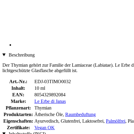
Beschreibung
Der Thymian gehört zur Familie der Lamiaceae (Labiatae). Le Erbe di Ja
lichtgeschützte Glasflasche abgefüllt ist.
Art.-Nr.:
EDJ-03TIMO0032
Inhalt:
10 ml
EAN:
8054329892084
Marke:
Le Erbe di Janas
Pflanzenart:
Thymian
Produktarten:
Ätherische Öle,
Raumbeduftung
Eigenschaften:
Ayurvedisch, Glutenfrei, Laktosefrei,
Palmölfrei
, Pl
Zertifikate:
Vegan OK
Inhaltsstoffe (INCI)