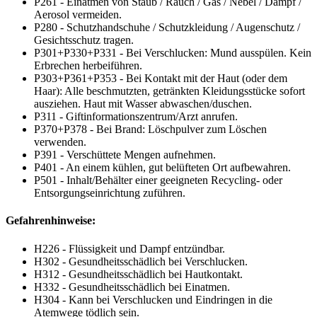
P261 - Einatmen von Staub / Rauch / Gas / Nebel / Dampf /
Aerosol vermeiden.
P280 - Schutzhandschuhe / Schutzkleidung / Augenschutz /
Gesichtsschutz tragen.
P301+P330+P331 - Bei Verschlucken: Mund ausspülen. Kein
Erbrechen herbeiführen.
P303+P361+P353 - Bei Kontakt mit der Haut (oder dem
Haar): Alle beschmutzten, getränkten Kleidungsstücke sofort
ausziehen. Haut mit Wasser abwaschen/duschen.
P311 - Giftinformationszentrum/Arzt anrufen.
P370+P378 - Bei Brand: Löschpulver zum Löschen
verwenden.
P391 - Verschüttete Mengen aufnehmen.
P401 - An einem kühlen, gut belüfteten Ort aufbewahren.
P501 - Inhalt/Behälter einer geeigneten Recycling- oder
Entsorgungseinrichtung zuführen.
Gefahrenhinweise:
H226 - Flüssigkeit und Dampf entzündbar.
H302 - Gesundheitsschädlich bei Verschlucken.
H312 - Gesundheitsschädlich bei Hautkontakt.
H332 - Gesundheitsschädlich bei Einatmen.
H304 - Kann bei Verschlucken und Eindringen in die
Atemwege tödlich sein.