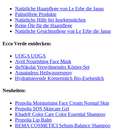
Natürliche Haarpflege von Le Erbe die Janas
Palmölfreie Produkte
Natürliche Hilfe bei Insektenstichen
Reine Öle für die Haarpflege
Natürliche Gesichtspflege von Le Erbe die Janas
Ecco Verde entdecken:
UOGA UOGA
Avril Nourishing Face Mask
dieNikolai Verwöhnendes Körper-Set
Aquatadeus Heilwasserspray
Hydratisierende Körpermilch Bio-Eselsmilch
Neuheiten:
Propolia Moisturising Face Cream Normal Skin
Propolia SOS Skincare Gel
Khadi® Color Care Color Essential Shampoo
Propolia Lip Balm
BEMA COSMETICI Sebum-Balance Shampoo