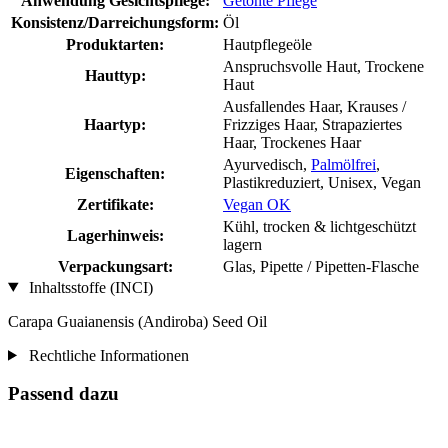
Anwendung Gesichtspflege:
Getönte Pflege
Konsistenz/Darreichungsform:
Öl
Produktarten:
Hautpflegeöle
Anspruchsvolle Haut, Trockene
Hauttyp:
Haut
Ausfallendes Haar, Krauses /
Haartyp:
Frizziges Haar, Strapaziertes
Haar, Trockenes Haar
Ayurvedisch,
Palmölfrei
,
Eigenschaften:
Plastikreduziert, Unisex, Vegan
Zertifikate:
Vegan OK
Kühl, trocken & lichtgeschützt
Lagerhinweis:
lagern
Verpackungsart:
Glas, Pipette / Pipetten-Flasche
Inhaltsstoffe (INCI)
Carapa Guaianensis (Andiroba) Seed Oil
Rechtliche Informationen
Passend dazu