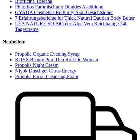
Biofficina Toscana
Phitofilos Farbmischung Dunkles Aschblond
GYADA Cosmetics Re:Purity Skin Gesichtstoner
7 Erfahrungsberichte für Thick Natural Daurian Body Butter
LÉA NATURE SO BiO étic Aloe Vera Reichhaltige 24h
Tagescreme
Neuheiten:
Propolia Organic Evening Syrup
ROYS Beauty Pure Deo Roll-On Woman
Propolia Night Cream
Niyok Duschgel Citrus Energy
Propolia Facial Cleansing Foam