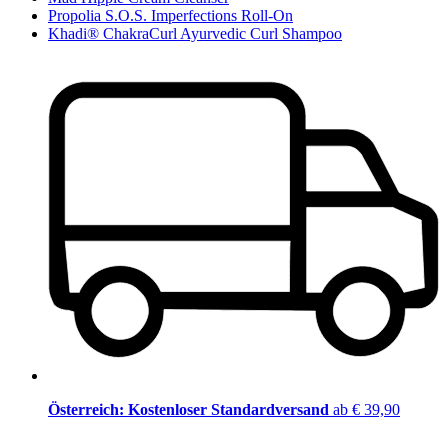
Propolia S.O.S. Imperfections Roll-On
Khadi® ChakraCurl Ayurvedic Curl Shampoo
Österreich: Kostenloser Standardversand
ab € 39,90