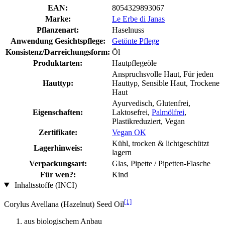
EAN:
8054329893067
Marke:
Le Erbe di Janas
Pflanzenart:
Haselnuss
Anwendung Gesichtspflege:
Getönte Pflege
Konsistenz/Darreichungsform:
Öl
Produktarten:
Hautpflegeöle
Anspruchsvolle Haut, Für jeden
Hauttyp:
Hauttyp, Sensible Haut, Trockene
Haut
Ayurvedisch, Glutenfrei,
Eigenschaften:
Laktosefrei,
Palmölfrei
,
Plastikreduziert, Vegan
Zertifikate:
Vegan OK
Kühl, trocken & lichtgeschützt
Lagerhinweis:
lagern
Verpackungsart:
Glas, Pipette / Pipetten-Flasche
Für wen?:
Kind
Inhaltsstoffe (INCI)
[1]
Corylus Avellana (Hazelnut) Seed Oil
aus biologischem Anbau