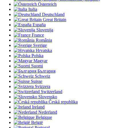
Österreich
Italia
Deutschland
Great Britain
España
Slovenija
France
România
Sverige
Hrvatska
Polska
Magyar
Suomi
България
Schweiz
Suisse
Svizzera
Switzerland
Slovensko
Česká republika
Ireland
Nederland
Belgique
België
Portugal