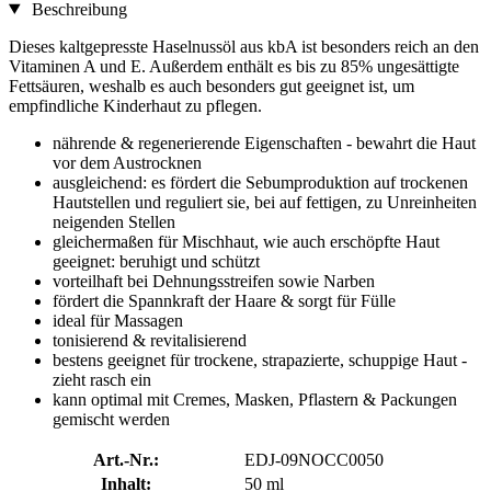
Beschreibung
Dieses kaltgepresste Haselnussöl aus kbA ist besonders reich an den
Vitaminen A und E. Außerdem enthält es bis zu 85% ungesättigte
Fettsäuren, weshalb es auch besonders gut geeignet ist, um
empfindliche Kinderhaut zu pflegen.
nährende & regenerierende Eigenschaften - bewahrt die Haut
vor dem Austrocknen
ausgleichend: es fördert die Sebumproduktion auf trockenen
Hautstellen und reguliert sie, bei auf fettigen, zu Unreinheiten
neigenden Stellen
gleichermaßen für Mischhaut, wie auch erschöpfte Haut
geeignet: beruhigt und schützt
vorteilhaft bei Dehnungsstreifen sowie Narben
fördert die Spannkraft der Haare & sorgt für Fülle
ideal für Massagen
tonisierend & revitalisierend
bestens geeignet für trockene, strapazierte, schuppige Haut -
zieht rasch ein
kann optimal mit Cremes, Masken, Pflastern & Packungen
gemischt werden
Art.-Nr.:
EDJ-09NOCC0050
Inhalt:
50 ml