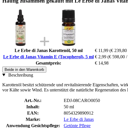
Häufig zusammen gekauft mit Le Erbe di Janas Vitam
Le Erbe di Janas Karottenöl, 50 ml
€ 11,99
(€ 239,80 /
Le Erbe di Janas Vitamin E (Tocopherol), 5 ml
€ 2,99
(€ 598,00 / 
Gesamtpreis:
€ 14,98
Beide in den Warenkorb
Beschreibung
Karottenöl besitzt schützende und revitalisierende Eigenschaften, wi
vor Kälte sowie Wind. Es unterstützt die natürliche Regeneration des
Art.-Nr.:
EDJ-08CARO0050
Inhalt:
50 ml
EAN:
8054329890912
Marke:
Le Erbe di Janas
Anwendung Gesichtspflege:
Getönte Pflege