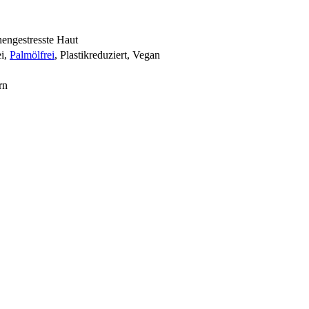
nengestresste Haut
ei,
Palmölfrei
, Plastikreduziert, Vegan
rn