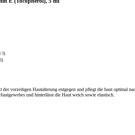
in E (Tocopherol), 5 ml
 l)
l)
rkt der vorzeitigen Hautalterung entgegen und pflegt die haut optimal 
 Hautgewebes und hinterlässt die Haut weich sowie elastisch.