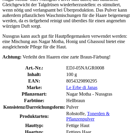
Gleichgewicht der Talgdrüsen wiederherzustellen: es stimuliert,
wenn nötig und verlangsamt bei Überproduktion. Das Pulver kann
außerdem pflanzlichen Waschmischungen für die Haare beigemengt
werden, da es tiefgehend reinigt und überdies für einen angenehm
würzigen Duft sorgt.
Nussgras kann auch gut für Hautpflegemasken verwendet werden:
eine Mischung aus Nagar Motha, Honig und Ghassoul bietet eine
ausgleichende Pflege für die Haut.
Achtung:
Verleiht den Haaren eine zarte Braun-Färbung!
Art.-Nr.:
EDJ-05NAGR0008
Inhalt:
100 g
EAN:
8054329890295
Marke:
Le Erbe di Janas
Pflanzenart:
Nagar Motha - Nussgras
Farbtöne:
Hellbraun
Konsistenz/Darreichungsform:
Pulver
Rohstoffe,
Tonerden &
Produktarten:
Pflanzenpulver
Hauttyp:
Fettige Haut
Haartyp:
Fettiges Haar