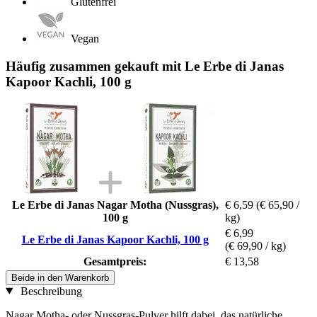
Glutenfrei
Vegan
Häufig zusammen gekauft mit Le Erbe di Janas
Kapoor Kachli, 100 g
Le Erbe di Janas Nagar Motha (Nussgras),
€ 6,59
(€ 65,90 /
100 g
kg)
€ 6,99
Le Erbe di Janas Kapoor Kachli, 100 g
(€ 69,90 / kg)
Gesamtpreis:
€ 13,58
Beide in den Warenkorb
Beschreibung
Nagar Motha- oder Nussgras-Pulver hilft dabei, das natürliche