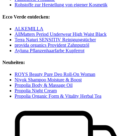
Rohstoffe zur Herstellung von eigener Kosmetik
Ecco Verde entdecken:
ALKEMILLA
AllMatters Period Underwear High Waist Black
Terra Naturi SENSITIV Reinigungstücher
provida organics Provident Zahnputzöl
Ayluna Pflanzenhaarfarbe Kupferrot
Neuheiten:
ROYS Beauty Pure Deo Roll-On Woman
Niyok Shampoo Moisture & Boost
Propolia Body & Massage Oil
Propolia Night Cream
Propolia Organic Form & Vitality Herbal Tea