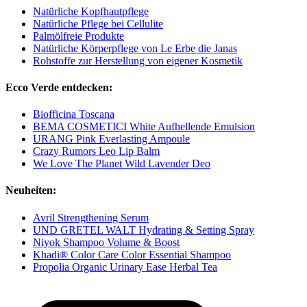
Natürliche Kopfhautpflege
Natürliche Pflege bei Cellulite
Palmölfreie Produkte
Natürliche Körperpflege von Le Erbe die Janas
Rohstoffe zur Herstellung von eigener Kosmetik
Ecco Verde entdecken:
Biofficina Toscana
BEMA COSMETICI White Aufhellende Emulsion
URANG Pink Everlasting Ampoule
Crazy Rumors Leo Lip Balm
We Love The Planet Wild Lavender Deo
Neuheiten:
Avril Strengthening Serum
UND GRETEL WALT Hydrating & Setting Spray
Niyok Shampoo Volume & Boost
Khadi® Color Care Color Essential Shampoo
Propolia Organic Urinary Ease Herbal Tea