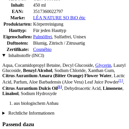
Inhalt:
450 ml
EAN:
3517360022797
Marke:
LÉA NATURE SO BiO étic
Produktarten:
Körperreinigung
Hauttyp:
Für jeden Hauttyp
Eigenschaften:
Palmölfrei
, Sulfatfrei, Unisex
Duftnoten:
Blumig, Zitrisch / Zitrusartig
Zertifikate:
Cosmébio
Inhaltsstoffe (INCI)
Aqua, Cocamidopropyl Betaine, Decyl Glucoside,
Glycerin
, Lauryl
Glucoside,
Benzyl Alcohol
, Sodium Chloride, Xanthan Gum,
Citrus Aurantium Amara (Bitter Orange) Flower Water
, Lactic
[1]
Acid, Parfum, Aloe Barbadensis (Aloe Vera) Leaf Juice Powder
,
[1]
Citrus Aurantium Dulcis Oil
, Dehydroacetic Acid,
Limonene
,
Linalool
, Sodium Hydroxyde
aus biologischem Anbau
Rechtliche Informationen
Passend dazu