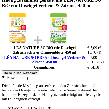
Häufig zusammen gekauft mit LÉA NATURE SO
BiO étic Duschgel Verbene & Zitrone, 450 ml
LÉA NATURE SO BiO étic Duschgel
€ 7,09
(€
Zitrusfrüchte & Orangenblüte, 450 ml
15,76 / l)
LÉA NATURE SO BiO étic Duschgel Verbene &
€ 7,09
Zitrone, 450 ml
(€ 15,76 / l)
Gesamtpreis:
€ 14,18
Beide in den Warenkorb
Beschreibung
Die duftende Mischung aus erfrischenden Zitrusfrüchten und
betörender Orangenblüte umspielen deine Sinne, während die
hautmilde Rezeptur deine Haut ganz sanft reinigt und sie zugleich
mit Feuchtigkeit versorgt.
Art.-Nr.:
GLN-5000138