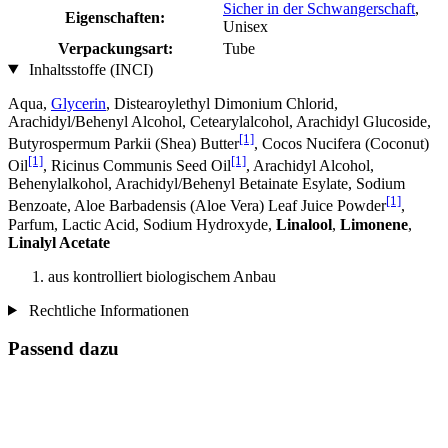
Sicher in der Schwangerschaft
,
Eigenschaften:
Unisex
Verpackungsart:
Tube
Inhaltsstoffe (INCI)
Aqua,
Glycerin
, Distearoylethyl Dimonium Chlorid,
Arachidyl/Behenyl Alcohol, Cetearylalcohol, Arachidyl Glucoside,
[1]
Butyrospermum Parkii (Shea) Butter
, Cocos Nucifera (Coconut)
[1]
[1]
Oil
, Ricinus Communis Seed Oil
, Arachidyl Alcohol,
Behenylalkohol, Arachidyl/Behenyl Betainate Esylate, Sodium
[1]
Benzoate, Aloe Barbadensis (Aloe Vera) Leaf Juice Powder
,
Parfum, Lactic Acid, Sodium Hydroxyde,
Linalool
,
Limonene
,
Linalyl Acetate
aus kontrolliert biologischem Anbau
Rechtliche Informationen
Passend dazu