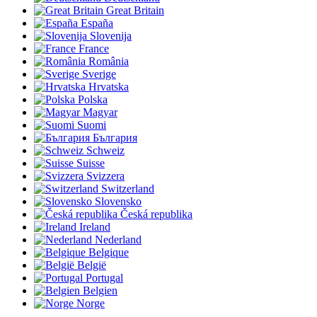
Great Britain
España
Slovenija
France
România
Sverige
Hrvatska
Polska
Magyar
Suomi
България
Schweiz
Suisse
Svizzera
Switzerland
Slovensko
Česká republika
Ireland
Nederland
Belgique
België
Portugal
Belgien
Norge