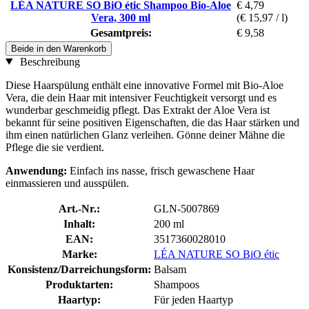
LÉA NATURE SO BiO étic Shampoo Bio-Aloe
€ 4,79
Vera, 300 ml
(€ 15,97 / l)
Gesamtpreis:
€ 9,58
Beide in den Warenkorb
Beschreibung
Diese Haarspülung enthält eine innovative Formel mit Bio-Aloe
Vera, die dein Haar mit intensiver Feuchtigkeit versorgt und es
wunderbar geschmeidig pflegt. Das Extrakt der Aloe Vera ist
bekannt für seine positiven Eigenschaften, die das Haar stärken und
ihm einen natürlichen Glanz verleihen. Gönne deiner Mähne die
Pflege die sie verdient.
Anwendung:
Einfach ins nasse, frisch gewaschene Haar
einmassieren und ausspülen.
Art.-Nr.:
GLN-5007869
Inhalt:
200 ml
EAN:
3517360028010
Marke:
LÉA NATURE SO BiO étic
Konsistenz/Darreichungsform:
Balsam
Produktarten:
Shampoos
Haartyp:
Für jeden Haartyp