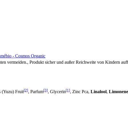
mébio - Cosmos Organic
ten vermeiden., Produkt sicher und außer Reichweite von Kindern au
[2]
[3]
[1]
s (Yuzu) Fruit
, Parfum
, Glycerin
, Zinc Pca,
Linalool
,
Limonen