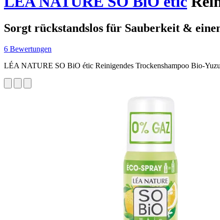
LÉA NATURE SO BiO étic
Rein
Sorgt rückstandslos für Sauberkeit & eine
6 Bewertungen
LÉA NATURE SO BiO étic Reinigendes Trockenshampoo Bio-Yuz