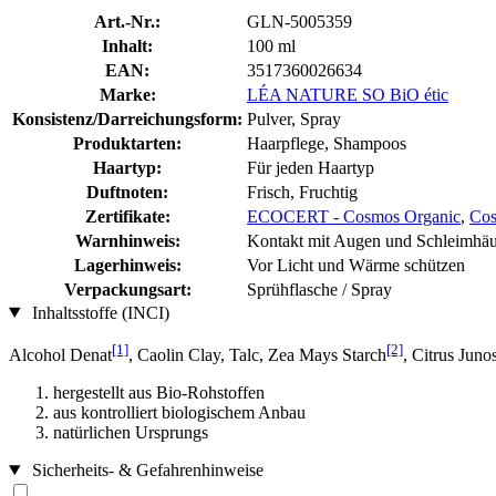
Art.-Nr.:
GLN-5005359
Inhalt:
100 ml
EAN:
3517360026634
Marke:
LÉA NATURE SO BiO étic
Konsistenz/Darreichungsform:
Pulver, Spray
Produktarten:
Haarpflege, Shampoos
Haartyp:
Für jeden Haartyp
Duftnoten:
Frisch, Fruchtig
Zertifikate:
ECOCERT - Cosmos Organic
,
Cos
Warnhinweis:
Kontakt mit Augen und Schleimhäu
Lagerhinweis:
Vor Licht und Wärme schützen
Verpackungsart:
Sprühflasche / Spray
Inhaltsstoffe (INCI)
[1]
[2]
Alcohol Denat
, Caolin Clay, Talc, Zea Mays Starch
, Citrus Juno
hergestellt aus Bio-Rohstoffen
aus kontrolliert biologischem Anbau
natürlichen Ursprungs
Sicherheits- & Gefahrenhinweise