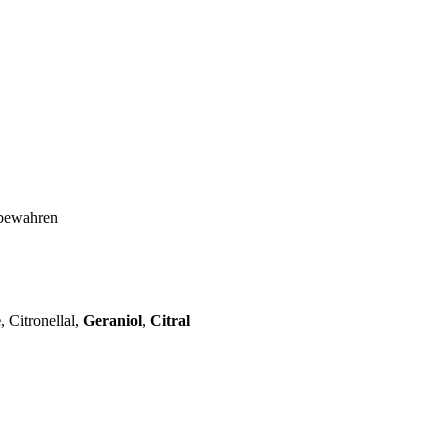
fbewahren
e
, Citronellal,
Geraniol
,
Citral