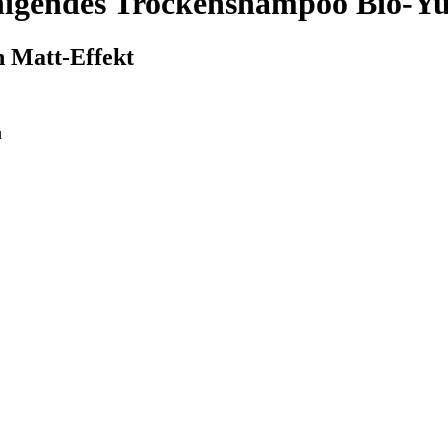
igendes Trockenshampoo Bio-Yu
n Matt-Effekt
u