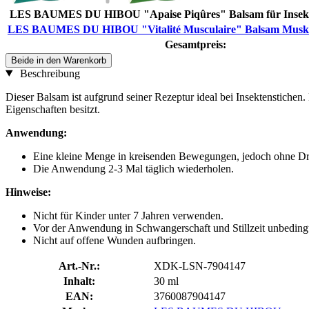
LES BAUMES DU HIBOU "Apaise Piqûres" Balsam für Insekte
LES BAUMES DU HIBOU "Vitalité Musculaire" Balsam Muskelvi
Gesamtpreis:
Beide in den Warenkorb
Beschreibung
Dieser Balsam ist aufgrund seiner Rezeptur ideal bei Insektenstichen
Eigenschaften besitzt.
Anwendung:
Eine kleine Menge in kreisenden Bewegungen, jedoch ohne Dru
Die Anwendung 2-3 Mal täglich wiederholen.
Hinweise:
Nicht für Kinder unter 7 Jahren verwenden.
Vor der Anwendung in Schwangerschaft und Stillzeit unbedingt 
Nicht auf offene Wunden aufbringen.
Art.-Nr.:
XDK-LSN-7904147
Inhalt:
30 ml
EAN:
3760087904147