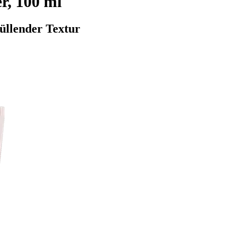
r, 100 ml
üllender Textur