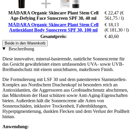
MÁDARA Organic Skincare Plant Stem Cell
€ 22,47
(€
Age-Defying Face Sunscreen SPF 30, 40 ml
561,75 / l)
MÁDARA Organic Skincare Plant Stem Cell
€ 18,13
Antioxidant Body Sunscreen SPF 30, 100 ml
(€ 181,30 / l)
Gesamtpreis:
€ 40,60
Beide in den Warenkorb
Beschreibung
Diese innovative, mineral-basierende, natürliche Sonnencreme für
das Gesicht gewährleistet einen umfassenden UVA- sowie UVB-
Breitbandschutz mit einem unsichtbaren, makellosen Finish.
Die Formulierung mit LSF 30 und dem patentiereten Stammzellen-
Komplex aus Nordischem Drachenkopf ist besonders reich an
Antioxidantien, die Aggressoren aus Großstadtschmutz abschirmen,
das Mikrobiom der Haut schützen sowie Anti-Aging-Eigenschaften
bieten. Außerdem hält die Sonnencreme alle Arten von
Sonnenschäden, inklusive Trockenheit, Faltenbildungen,
Hyperpigmentierung, dunklen Flecken und dem Verlust der Prallheit
hintan.
Anwendung: