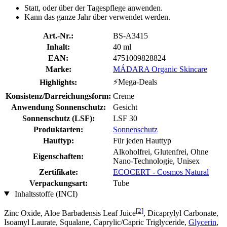
Statt, oder über der Tagespflege anwenden.
Kann das ganze Jahr über verwendet werden.
Art.-Nr.:
BS-A3415
Inhalt:
40 ml
EAN:
4751009828824
Marke:
MÁDARA Organic Skincare
⚡Mega-Deals
Highlights:
Konsistenz/Darreichungsform:
Creme
Anwendung Sonnenschutz:
Gesicht
Sonnenschutz (LSF):
LSF 30
Produktarten:
Sonnenschutz
Hauttyp:
Für jeden Hauttyp
Alkoholfrei, Glutenfrei, Ohne
Eigenschaften:
Nano-Technologie, Unisex
Zertifikate:
ECOCERT - Cosmos Natural
Verpackungsart:
Tube
Inhaltsstoffe (INCI)
[2]
Zinc Oxide, Aloe Barbadensis Leaf Juice
, Dicaprylyl Carbonate,
Isoamyl Laurate, Squalane, Caprylic/Capric Triglyceride,
Glycerin
,