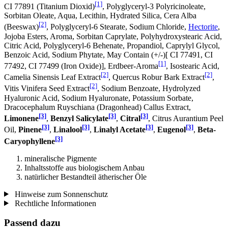
[1]
CI 77891 (Titanium Dioxid)
, Polyglyceryl-3 Polyricinoleate,
Sorbitan Oleate, Aqua, Lecithin, Hydrated Silica, Cera Alba
[2]
(Beeswax)
, Polyglyceryl-6 Stearate, Sodium Chloride,
Hectorite
,
Jojoba Esters, Aroma, Sorbitan Caprylate, Polyhydroxystearic Acid,
Citric Acid, Polyglyceryl-6 Behenate, Propandiol, Caprylyl Glycol,
Benzoic Acid, Sodium Phytate, May Contain (+/-)[ CI 77491, CI
[1]
77492, CI 77499 (Iron Oxide)], Erdbeer-Aroma
, Isostearic Acid,
[2]
[2]
Camelia Sinensis Leaf Extract
, Quercus Robur Bark Extract
,
[2]
Vitis Vinifera Seed Extract
, Sodium Benzoate, Hydrolyzed
Hyaluronic Acid, Sodium Hyaluronate, Potassium Sorbate,
Dracocephalum Ruyschiana (Dragonhead) Callus Extract,
[3]
[3]
[3]
Limonene
,
Benzyl Salicylate
,
Citral
, Citrus Aurantium Peel
[3]
[3]
[3]
[3]
Oil,
Pinene
,
Linalool
,
Linalyl Acetate
,
Eugenol
,
Beta-
[3]
Caryophyllene
mineralische Pigmente
Inhaltsstoffe aus biologischem Anbau
natürlicher Bestandteil ätherischer Öle
Hinweise zum Sonnenschutz
Rechtliche Informationen
Passend dazu