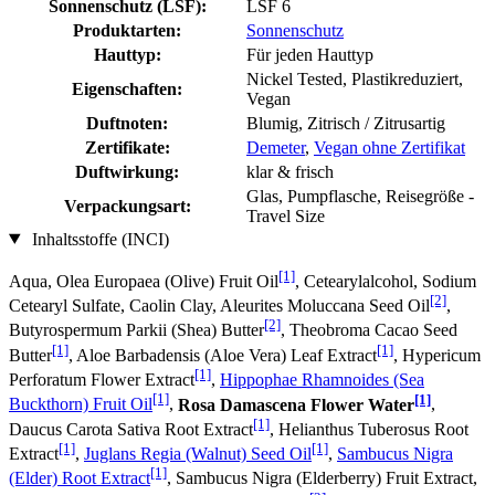
Sonnenschutz (LSF):
LSF 6
Produktarten:
Sonnenschutz
Hauttyp:
Für jeden Hauttyp
Nickel Tested, Plastikreduziert,
Eigenschaften:
Vegan
Duftnoten:
Blumig, Zitrisch / Zitrusartig
Zertifikate:
Demeter
,
Vegan ohne Zertifikat
Duftwirkung:
klar & frisch
Glas, Pumpflasche, Reisegröße -
Verpackungsart:
Travel Size
Inhaltsstoffe (INCI)
[1]
Aqua, Olea Europaea (Olive) Fruit Oil
, Cetearylalcohol, Sodium
[2]
Cetearyl Sulfate, Caolin Clay, Aleurites Moluccana Seed Oil
,
[2]
Butyrospermum Parkii (Shea) Butter
, Theobroma Cacao Seed
[1]
[1]
Butter
, Aloe Barbadensis (Aloe Vera) Leaf Extract
, Hypericum
[1]
Perforatum Flower Extract
,
Hippophae Rhamnoides (Sea
[1]
[1]
Buckthorn) Fruit Oil
,
Rosa Damascena Flower Water
,
[1]
Daucus Carota Sativa Root Extract
, Helianthus Tuberosus Root
[1]
[1]
Extract
,
Juglans Regia (Walnut) Seed Oil
,
Sambucus Nigra
[1]
(Elder) Root Extract
, Sambucus Nigra (Elderberry) Fruit Extract,