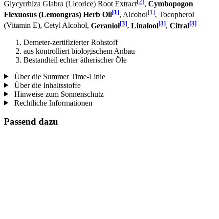
[2]
Glycyrrhiza Glabra (Licorice) Root Extract
,
Cymbopogon
[1]
[1]
Flexuosus (Lemongras) Herb Oil
, Alcohol
, Tocopherol
[3]
[3]
[3]
(Vitamin E), Cetyl Alcohol,
Geraniol
,
Linalool
,
Citral
Demeter-zertifizierter Rohstoff
aus kontrolliert biologischem Anbau
Bestandteil echter ätherischer Öle
Über die Summer Time-Linie
Über die Inhaltsstoffe
Hinweise zum Sonnenschutz
Rechtliche Informationen
Passend dazu