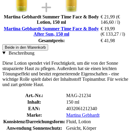
Martina Gebhardt Summer Time Face & Body
€ 21,99
(€
Lotion, 150 ml
146,60 / l)
Martina Gebhardt Summer Time Face & Body
€ 19,99
After Sun, 150 ml
(€ 133,27 / l)
Gesamtpreis:
€ 41,98
Beide in den Warenkorb
Beschreibung
Diese Lotion spendet viel Feuchtigkeit, um die von der Sonne
strapazierte Haut zu pflegen. Außerdem hat sie einen leichten
Tönungseffekt und besitzt regenerierende Eigenschaften - eine
wichtige Rolle spielt dabei der Inhaltsstoff Topinambur. Für weiche
und zart getönte Haut.
Art.-Nr.:
MAG-21234
Inhalt:
150 ml
EAN:
4032061212340
Marke:
Martina Gebhardt
Konsistenz/Darreichungsform:
Fluid, Lotion
Anwendung Sonnenschutz:
Gesicht, Körper