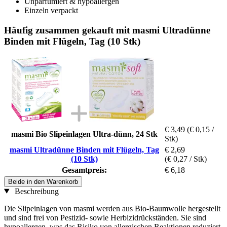
Unparfümiert & hypoallergen
Einzeln verpackt
Häufig zusammen gekauft mit masmi Ultradünne
Binden mit Flügeln, Tag (10 Stk)
€ 3,49
(€ 0,15 /
masmi Bio Slipeinlagen Ultra-dünn, 24 Stk
Stk)
masmi Ultradünne Binden mit Flügeln, Tag
€ 2,69
(10 Stk)
(€ 0,27 / Stk)
Gesamtpreis:
€ 6,18
Beide in den Warenkorb
Beschreibung
Die Slipeinlagen von masmi werden aus Bio-Baumwolle hergestellt
und sind frei von Pestizid- sowie Herbizidrückständen. Sie sind
hypoallergen, was das Risiko von allergischen Reaktionen reduziert.